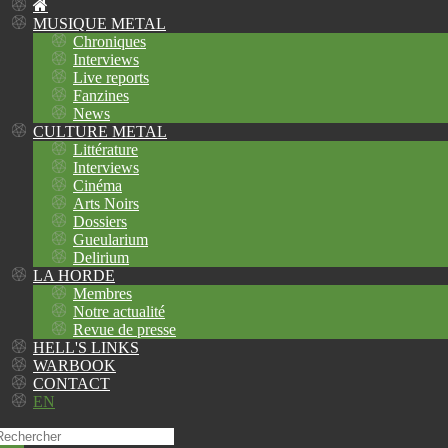
MUSIQUE METAL
Chroniques
Interviews
Live reports
Fanzines
News
CULTURE METAL
Littérature
Interviews
Cinéma
Arts Noirs
Dossiers
Gueularium
Delirium
LA HORDE
Membres
Notre actualité
Revue de presse
HELL'S LINKS
WARBOOK
CONTACT
EN