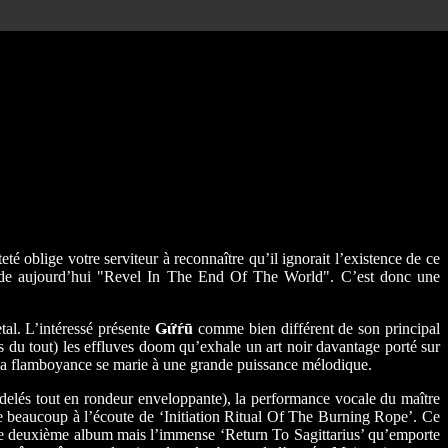
teté oblige votre serviteur à reconnaître qu’il ignorait l’existence de ce
cède aujourd’hui "Revel In The End Of The World". C’est donc une
tal. L’intéressé présente
Ǥứŕū
comme bien différent de son principal
s du tout) les effluves doom qu’exhale un art noir davantage porté sur
t la flamboyance se marie à une grande puissance mélodique.
modelés tout en rondeur enveloppante), la performance vocale du maître
e beaucoup à l’écoute de ‘Initiation Ritual Of The Burning Rope’. Ce
 ce deuxième album mais l’immense ‘Return To Sagittarius’ qu’emporte