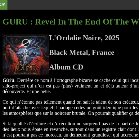
OK
GURU
: Revel In The End Of The W
L'Ordalie Noire, 2025
Black Metal, France
Album CD
Ǥứŕū
. Derrière ce nom à l’ortographe bizarre se cache celui qui inc
side-project qui n’en est pas (plus) vraiment un et déjà auteur
découverte. Et une belle.
Ce qui n’étonne pas tellement quand on sait le talent de son créateur,
port d’attache avec lequel il partage certes un goût identique pour l
les atmosphères que sur la noirceur brutale. On pourrait qualifier ça
Si la qualité d’écriture et d’exécution ne surprend pas de la part de
des lieux nous épate en revanche, surtout dans un registre clair dont l
n’est pourtant pas ce morceau, au demeurant grandiose, qui accroche