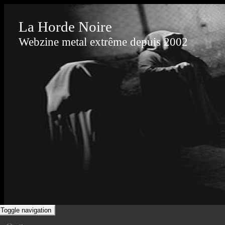
La Horde Noire
Webzine metal extrême depuis 2002
Toggle navigation