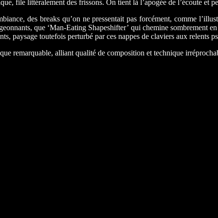
ue, file littéralement des frissons. On tient là l’apogée de l’écoute et 
mbiance, des breaks qu’on ne pressentait pas forcément, comme l’illustr
urgeonnants, que ‘Man-Eating Shapeshifter’ qui chemine sombrement en u
ants, paysage toutefois perturbé par ces nappes de claviers aux relents p
e remarquable, alliant qualité de composition et technique irréprochab