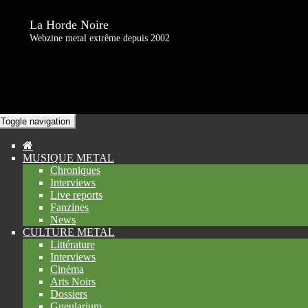
La Horde Noire
Webzine metal extrême depuis 2002
Toggle navigation
MUSIQUE METAL
Chroniques
Interviews
Live reports
Fanzines
News
CULTURE METAL
Littérature
Interviews
Cinéma
Arts Noirs
Dossiers
Gueularium