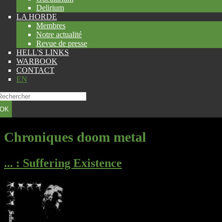
Delirium
LA HORDE
Membres
Notre actualité
Revue de presse
HELL'S LINKS
WARBOOK
CONTACT
EN
OK
Chroniques doom metal
...
: Suffering Existence