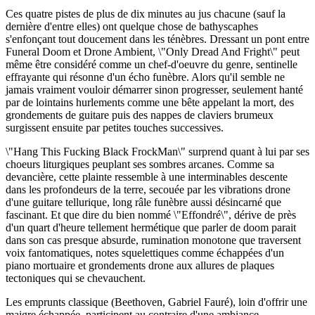
Ces quatre pistes de plus de dix minutes au jus chacune (sauf la
dernière d'entre elles) ont quelque chose de bathyscaphes
s'enfonçant tout doucement dans les ténèbres. Dressant un pont entre
Funeral Doom et Drone Ambient, \"Only Dread And Fright\" peut
même être considéré comme un chef-d'oeuvre du genre, sentinelle
effrayante qui résonne d'un écho funèbre. Alors qu'il semble ne
jamais vraiment vouloir démarrer sinon progresser, seulement hanté
par de lointains hurlements comme une bête appelant la mort, des
grondements de guitare puis des nappes de claviers brumeux
surgissent ensuite par petites touches successives.
\"Hang This Fucking Black FrockMan\" surprend quant à lui par ses
choeurs liturgiques peuplant ses sombres arcanes. Comme sa
devancière, cette plainte ressemble à une interminables descente
dans les profondeurs de la terre, secouée par les vibrations drone
d'une guitare tellurique, long râle funèbre aussi désincarné que
fascinant. Et que dire du bien nommé \"Effondré\", dérive de près
d'un quart d'heure tellement hermétique que parler de doom parait
dans son cas presque absurde, rumination monotone que traversent
voix fantomatiques, notes squelettiques comme échappées d'un
piano mortuaire et grondements drone aux allures de plaques
tectoniques qui se chevauchent.
Les emprunts classique (Beethoven, Gabriel Fauré), loin d'offrir une
maigre échappée, participent au contraire d'une ambiance