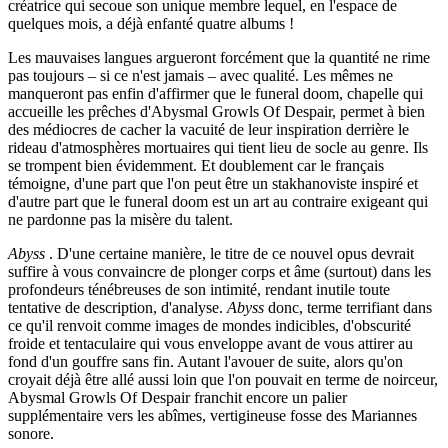
créatrice qui secoue son unique membre lequel, en l'espace de
quelques mois, a déjà enfanté quatre albums !
Les mauvaises langues argueront forcément que la quantité ne rime
pas toujours – si ce n'est jamais – avec qualité. Les mêmes ne
manqueront pas enfin d'affirmer que le funeral doom, chapelle qui
accueille les prêches d'Abysmal Growls Of Despair, permet à bien
des médiocres de cacher la vacuité de leur inspiration derrière le
rideau d'atmosphères mortuaires qui tient lieu de socle au genre. Ils
se trompent bien évidemment. Et doublement car le français
témoigne, d'une part que l'on peut être un stakhanoviste inspiré et
d'autre part que le funeral doom est un art au contraire exigeant qui
ne pardonne pas la misère du talent.
Abyss
. D'une certaine manière, le titre de ce nouvel opus devrait
suffire à vous convaincre de plonger corps et âme (surtout) dans les
profondeurs ténébreuses de son intimité, rendant inutile toute
tentative de description, d'analyse.
Abyss
donc, terme terrifiant dans
ce qu'il renvoit comme images de mondes indicibles, d'obscurité
froide et tentaculaire qui vous enveloppe avant de vous attirer au
fond d'un gouffre sans fin. Autant l'avouer de suite, alors qu'on
croyait déjà être allé aussi loin que l'on pouvait en terme de noirceur,
Abysmal Growls Of Despair franchit encore un palier
supplémentaire vers les abîmes, vertigineuse fosse des Mariannes
sonore.