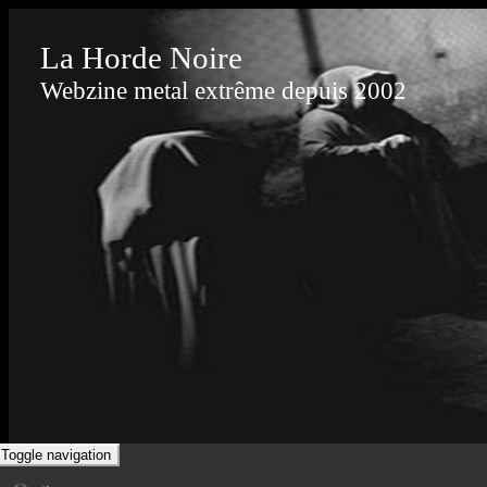
La Horde Noire
Webzine metal extrême depuis 2002
Toggle navigation