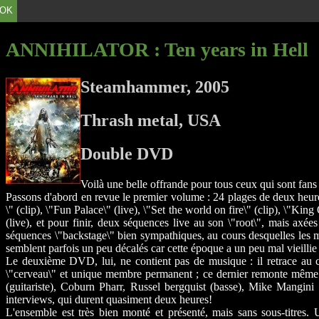
OK
ANNIHILATOR
: Ten years in Hell
Steamhammer, 2005
Thrash metal, USA
Double DVD
Voilà une belle offrande pour tous ceux qui sont fan
Passons d'abord en revue le premier volume : 24 plages de deux heures
\" (clip), \"Fun Palace\" (live), \"Set the world on fire\" (clip), \"Kin
(live), et pour finir, deux séquences live au son \"root\", mais axées
séquences \"backstage\" bien sympathiques, au cours desquelles les m
semblent parfois un peu décalés car cette époque a un peu mal vieilli
Le deuxième DVD, lui, ne contient pas de musique : il retrace au co
\"cerveau\" et unique membre permanent ; ce dernier remonte même à
(guitariste), Coburn Pharr, Russel bergquist (basse), Mike Mangini 
interviews, qui durent quasiment deux heures!
L'ensemble est très bien monté et présenté, mais sans sous-titre