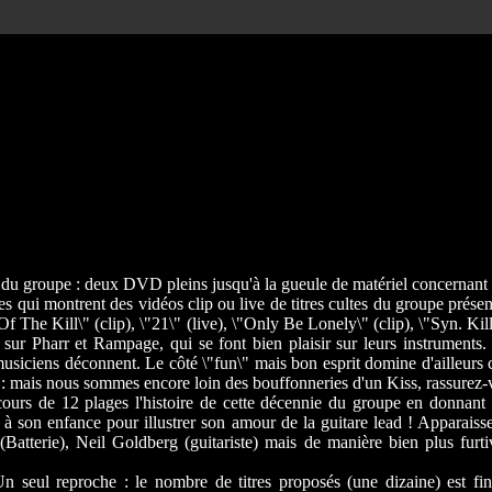
s du groupe : deux DVD pleins jusqu'à la gueule de matériel concernant
 qui montrent des vidéos clip ou live de titres cultes du groupe présent
g Of The Kill\" (clip), \"21\" (live), \"Only Be Lonely\" (clip), \"Syn. K
 sur Pharr et Rampage, qui se font bien plaisir sur leurs instruments. 
usiciens déconnent. Le côté \"fun\" mais bon esprit domine d'ailleurs c
e : mais nous sommes encore loin des bouffonneries d'un Kiss, rassurez-
urs de 12 plages l'histoire de cette décennie du groupe en donnant la
 son enfance pour illustrer son amour de la guitare lead ! Apparaiss
(Batterie), Neil Goldberg (guitariste) mais de manière bien plus furti
s. Un seul reproche : le nombre de titres proposés (une dizaine) es