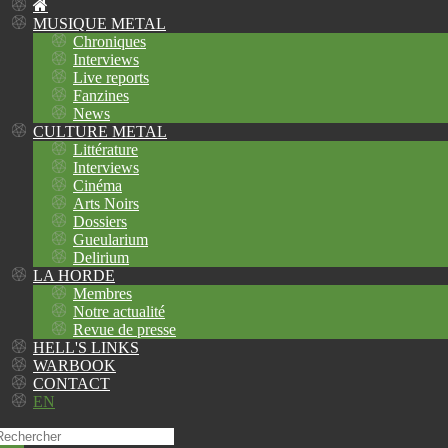
MUSIQUE METAL
Chroniques
Interviews
Live reports
Fanzines
News
CULTURE METAL
Littérature
Interviews
Cinéma
Arts Noirs
Dossiers
Gueularium
Delirium
LA HORDE
Membres
Notre actualité
Revue de presse
HELL'S LINKS
WARBOOK
CONTACT
EN