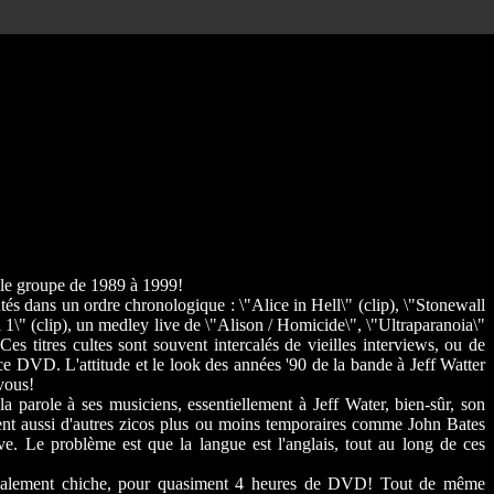
 le groupe de 1989 à 1999!
és dans un ordre chronologique : \"Alice in Hell\" (clip), \"Stonewall
ill 1\" (clip), un medley live de \"Alison / Homicide\", \"Ultraparanoia\"
Ces titres cultes sont souvent intercalés de vieilles interviews, ou de
e DVD. L'attitude et le look des années '90 de la bande à Jeff Watter
vous!
 parole à ses musiciens, essentiellement à Jeff Water, bien-sûr, son
ent aussi d'autres zicos plus ou moins temporaires comme John Bates
ve. Le problème est que la langue est l'anglais, tout au long de ces
t finalement chiche, pour quasiment 4 heures de DVD! Tout de même