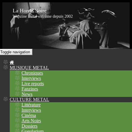
La Horde Noire
Webzine metal extrême depuis 2002
Toggle navigation
MUSIQUE METAL
Chroniques
Interviews
Live reports
Fanzines
News
CULTURE METAL
Littérature
Interviews
Cinéma
Arts Noirs
Dossiers
Gueularium