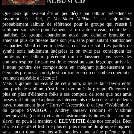
ALBUM CD
Que ceux qui avaient été un peu déçus par l'album précédent se
rassurent. En effet, \"
Vo Slavu Velikim
\" est aujourd'hui
probablement l'album de référence pour le groupe qui réussit à
sublimer son style pour l'amener à un autre niveau, celui de la
maîtrise. Le groupe abandonne aussi une certaine brutalité en
amenant plus de finesse dans son jeu, sans pour autant abandonner
les parties Metal et rentre dedans, cela va de soi. Les parties de
synthé sont habilement intégrées et on évite par conséquent les
lourdeurs de l'album précédent qui ne laissaient pas assez les
compos respirer. Le pari est donc réussi puisque le groupe arrive ici
à nous pondre des compositions en intégrant judicieusement les
éléments propres à son style si particulier en un ensemble cohérent et
vraiment agréable à l'écoute !
Mais la grande nouveauté de cet album, outre le fait d'avoir enfin
une pochette sublime, c'est bien la volonté du groupe d'intégrer de
plus en plus d'éléments folks à ses compos, de sorte que nos amis
russes ont fait appel à plusieurs intervenants de la scène folk de leurs
pays, notamment Igor \"Hurry\" (Accordéon) et Ilya \"Wolfenhirt\"
du groupe
SVARGA
, Andrey karasev (violon) et Vladimir
cherepovskiy (ocarina et autres instruments typiques de la culture
slave), un peu à la manière d'
ELUVEITIE
dans nos contrées. Bien
sûr, le côté folk et festif de plus en plus marqué du groupe éloignera
sans aucun doute certains afficionados d'une scène païenne qu'ils