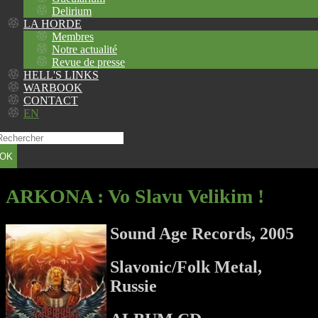
Delirium
LA HORDE
Membres
Notre actualité
Revue de presse
HELL'S LINKS
WARBOOK
CONTACT
EN
OK
ARKONA
: Vo Slavu Velikim !
Sound Age Records, 2005
Slavonic/Folk Metal,
Russie