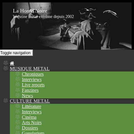
La Horde Noire
Webzine metal extrême depuis 2002
Toggle navigation
MUSIQUE METAL
Chroniques
Interviews
Live reports
Fanzines
News
CULTURE METAL
Littérature
Interviews
Cinéma
Arts Noirs
Dossiers
Gueularium