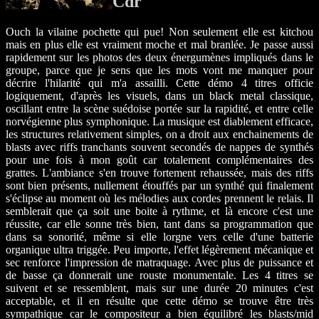
Cdr
Ouch la vilaine pochette qui pue! Non seulement elle est kitchou
mais en plus elle est vraiment moche et mal branlée. Je passe aussi
rapidement sur les photos des deux énergumènes impliqués dans le
groupe, parce que je sens que les mots vont me manquer pour
décrire l'hilarité qui m'a assailli. Cette démo 4 titres officie
logiquement, d'après les visuels, dans un black metal classique,
oscillant entre la scène suédoise portée sur la rapidité, et entre celle
norvégienne plus symphonique. La musique est diablement efficace,
les structures relativement simples, on a droit aux enchainements de
blasts avec riffs tranchants souvent secondés de nappes de synthés
pour une fois à mon goût car totalement complémentaires des
grattes. L'ambiance s'en trouve fortement rehaussée, mais des riffs
sont bien présents, nullement étouffés par un synthé qui finalement
s'éclipse au moment où les mélodies aux cordes prennent le relais. Il
semblerait que ça soit une boite à rythme, et là encore c'est une
réussite, car elle sonne très bien, tant dans sa programmation que
dans sa sonorité, même si elle lorgne vers celle d'une batterie
organique ultra triggée. Peu importe, l'effet légèrement mécanique et
sec renforce l'impression de matraquage. Avec plus de puissance et
de basse ça donnerait une rouste monumentale. Les 4 titres se
suivent et se ressemblent, mais sur une durée 20 minutes c'est
acceptable, et il en résulte que cette démo se trouve être très
sympathique car le compositeur a bien équilibré les blasts/mid