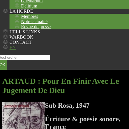
Gueularium
Delirium
LA HORDE
Membres
Notre actualité
Revue de presse
HELL'S LINKS
WARBOOK
CONTACT
EN
OK
ARTAUD
: Pour En Finir Avec Le
Jugement De Dieu
Sub Rosa, 1947
Écriture & poésie sonore,
France