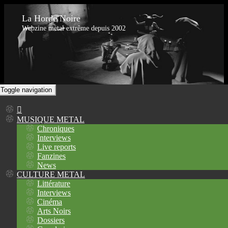
La Horde Noire
Webzine metal extrême depuis 2002
Toggle navigation
MUSIQUE METAL
Chroniques
Interviews
Live reports
Fanzines
News
CULTURE METAL
Littérature
Interviews
Cinéma
Arts Noirs
Dossiers