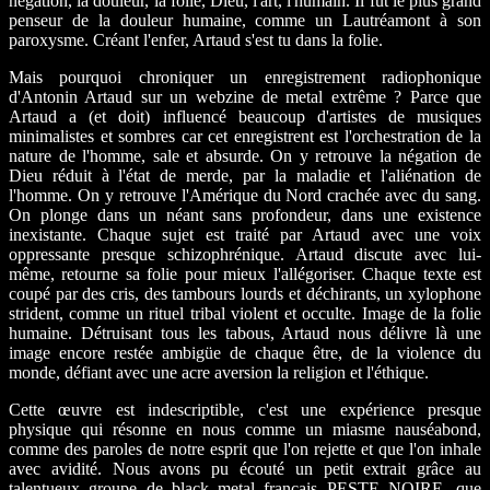
négation, la douleur, la folie, Dieu, l'art, l'humain. Il fut le plus grand
penseur de la douleur humaine, comme un Lautréamont à son
paroxysme. Créant l'enfer, Artaud s'est tu dans la folie.
Mais pourquoi chroniquer un enregistrement radiophonique
d'Antonin Artaud sur un webzine de metal extrême ? Parce que
Artaud a (et doit) influencé beaucoup d'artistes de musiques
minimalistes et sombres car cet enregistrent est l'orchestration de la
nature de l'homme, sale et absurde. On y retrouve la négation de
Dieu réduit à l'état de merde, par la maladie et l'aliénation de
l'homme. On y retrouve l'Amérique du Nord crachée avec du sang.
On plonge dans un néant sans profondeur, dans une existence
inexistante. Chaque sujet est traité par Artaud avec une voix
oppressante presque schizophrénique. Artaud discute avec lui-
même, retourne sa folie pour mieux l'allégoriser. Chaque texte est
coupé par des cris, des tambours lourds et déchirants, un xylophone
strident, comme un rituel tribal violent et occulte. Image de la folie
humaine. Détruisant tous les tabous, Artaud nous délivre là une
image encore restée ambigüe de chaque être, de la violence du
monde, défiant avec une acre aversion la religion et l'éthique.
Cette œuvre est indescriptible, c'est une expérience presque
physique qui résonne en nous comme un miasme nauséabond,
comme des paroles de notre esprit que l'on rejette et que l'on inhale
avec avidité. Nous avons pu écouté un petit extrait grâce au
talentueux groupe de black metal français PESTE NOIRE, que