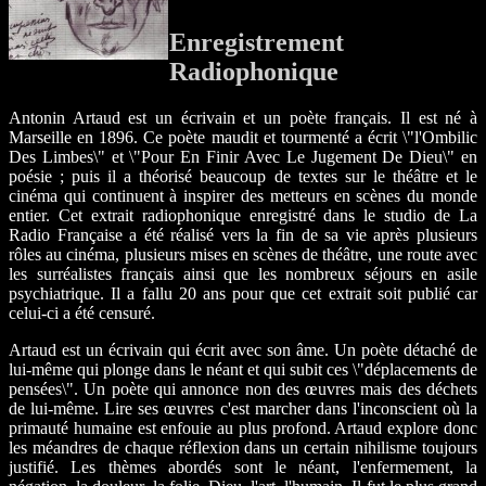
Enregistrement
Radiophonique
Antonin Artaud est un écrivain et un poète français. Il est né à
Marseille en 1896. Ce poète maudit et tourmenté a écrit \"l'Ombilic
Des Limbes\" et \"Pour En Finir Avec Le Jugement De Dieu\" en
poésie ; puis il a théorisé beaucoup de textes sur le théâtre et le
cinéma qui continuent à inspirer des metteurs en scènes du monde
entier. Cet extrait radiophonique enregistré dans le studio de La
Radio Française a été réalisé vers la fin de sa vie après plusieurs
rôles au cinéma, plusieurs mises en scènes de théâtre, une route avec
les surréalistes français ainsi que les nombreux séjours en asile
psychiatrique. Il a fallu 20 ans pour que cet extrait soit publié car
celui-ci a été censuré.
Artaud est un écrivain qui écrit avec son âme. Un poète détaché de
lui-même qui plonge dans le néant et qui subit ces \"déplacements de
pensées\". Un poète qui annonce non des œuvres mais des déchets
de lui-même. Lire ses œuvres c'est marcher dans l'inconscient où la
primauté humaine est enfouie au plus profond. Artaud explore donc
les méandres de chaque réflexion dans un certain nihilisme toujours
justifié. Les thèmes abordés sont le néant, l'enfermement, la