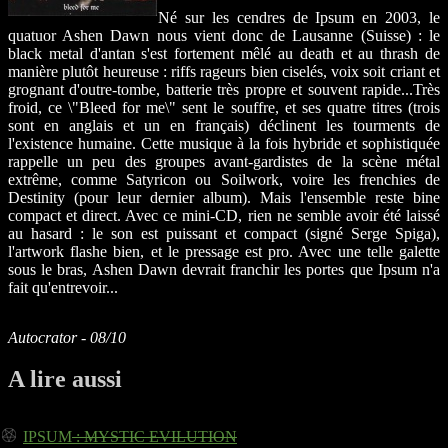
Né sur les cendres de Ipsum en 2003, le
quatuor Ashen Dawn nous vient donc de Lausanne (Suisse) : le
black metal d'antan s'est fortement mêlé au death et au thrash de
manière plutôt heureuse : riffs rageurs bien ciselés, voix soit criant et
grognant d'outre-tombe, batterie très propre et souvent rapide...Très
froid, ce \"Bleed for me\" sent le souffre, et ses quatre titres (trois
sont en anglais et un en français) déclinent les tourments de
l'existence humaine. Cette musique à la fois hybride et sophistiquée
rappelle un peu des groupes avant-gardistes de la scène métal
extrême, comme Satyricon ou Soilwork, voire les frenchies de
Destinity (pour leur dernier album). Mais l'ensemble reste bine
compact et direct. Avec ce mini-CD, rien ne semble avoir été laissé
au hasard : le son est puissant et compact (signé Serge Spiga),
l'artwork flashe bien, et le pressage est pro. Avec une telle galette
sous le bras, Ashen Dawn devrait franchir les portes que Ipsum n'a
fait qu'entrevoir...
Autocrator - 08/10
A lire aussi
IPSUM
: MYSTIC EVILUTION