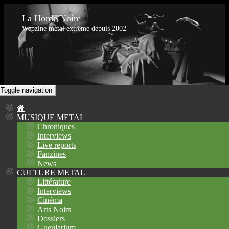
La Horde Noire
Webzine metal extrême depuis 2002
Toggle navigation
MUSIQUE METAL
Chroniques
Interviews
Live reports
Fanzines
News
CULTURE METAL
Littérature
Interviews
Cinéma
Arts Noirs
Dossiers
Gueularium