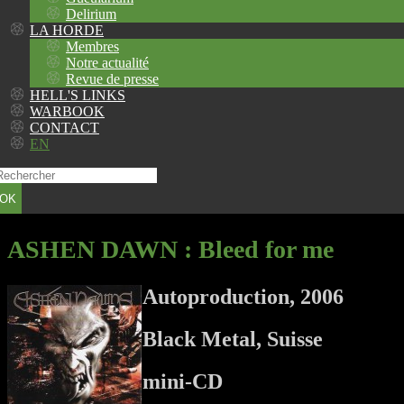
Delirium
LA HORDE
Membres
Notre actualité
Revue de presse
HELL'S LINKS
WARBOOK
CONTACT
EN
OK
ASHEN DAWN
: Bleed for me
Autoproduction, 2006
Black Metal, Suisse
mini-CD