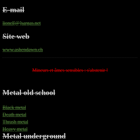
E-mail
lionel[@]sargas.net
Site web
www.ashendawn.ch
Mineurs et âmes sensibles : s'abstenir !
Metal old school
Black metal
Death metal
Thrash metal
Heavy metal
Metal underground