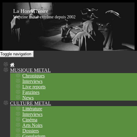
La Horde Noire
Webzine metal extrême depuis 2002
Toggle navigation
MUSIQUE METAL
Chroniques
Interviews
Live reports
Fanzines
News
CULTURE METAL
Littérature
Interviews
Cinéma
Arts Noirs
Dossiers
Gueularium