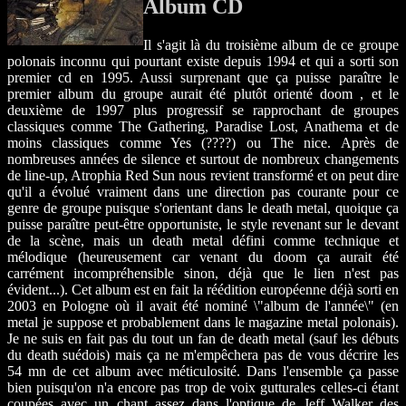
Album CD
Il s'agit là du troisième album de ce groupe
polonais inconnu qui pourtant existe depuis 1994 et qui a sorti son
premier cd en 1995. Aussi surprenant que ça puisse paraître le
premier album du groupe aurait été plutôt orienté doom , et le
deuxième de 1997 plus progressif se rapprochant de groupes
classiques comme The Gathering, Paradise Lost, Anathema et de
moins classiques comme Yes (????) ou The nice. Après de
nombreuses années de silence et surtout de nombreux changements
de line-up, Atrophia Red Sun nous revient transformé et on peut dire
qu'il a évolué vraiment dans une direction pas courante pour ce
genre de groupe puisque s'orientant dans le death metal, quoique ça
puisse paraître peut-être opportuniste, le style revenant sur le devant
de la scène, mais un death metal défini comme technique et
mélodique (heureusement car venant du doom ça aurait été
carrément incompréhensible sinon, déjà que le lien n'est pas
évident...). Cet album est en fait la réédition européenne déjà sorti en
2003 en Pologne où il avait été nominé \"album de l'année\" (en
metal je suppose et probablement dans le magazine metal polonais).
Je ne suis en fait pas du tout un fan de death metal (sauf les débuts
du death suédois) mais ça ne m'empêchera pas de vous décrire les
54 mn de cet album avec méticulosité. Dans l'ensemble ça passe
bien puisqu'on n'a encore pas trop de voix gutturales celles-ci étant
coupées avec un chant assez dans l'optique de Jeff Walker des