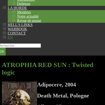
Delirium
LA HORDE
Membres
Notre actualité
Revue de presse
HELL'S LINKS
WARBOOK
CONTACT
EN
OK
ATROPHIA RED SUN
: Twisted
logic
Adipocere, 2004
Death Metal, Pologne