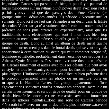
légendaires Carcass qui passe plutôt bien, et puis il y a pas mal de
traces mélodiques sur un rythme plutôt power death avec sons raclés
parfois groovy ainsi que des passages des mêmes Carcass (ce
groupe culte du début des années 90) période \"Necroticism\" et
suivants. Donc ici il ne faut pas s'attendre à un death dans la lignée
des cultes Vader car ça n' a vraiment rien à voir...on notera aussi la
présence de sons plus bizarres ou expérimentaux, ainsi que les
traditionnels sons electroniques qui sont à mon avis bien trop
commun au metal actuel même si en effet ça ne fait pas de mal à un
groupe de death. Donc au final un album de death metal qui ne
tombent heureusement pas dans le brutal death, qui se veut original,
appartenant à cette fraction du death qui veut combiner originalité,
technique et mélodie, probablement dans l'esprit de ces groupes à la
Atheist, Cynic, Nocturnus, Pestilence, avec une dose bien présente
de Carcass finalement et autres avec tous les défauts que peut avoir
ce style...et tous les avantages aussi...pour les fans de death un peu
plus exigent. L'influence de Carcass est d'ileeurs bien présente dans
le concept notemment dans les photos où un membre porte un
masque à la Hannibla Lecter. Le groupe apparemment diffuse
également des séquences vidéos pendant ses concerts, marque d'un
certain investissement et surtout gage de qualité pour un groupe de
death...bien-sûr le concept est très carcassien avec une immersion
dans les sphères mentales...donc une sorte de Carcass période
\"Necroticism\" avec un son et des effets plus modernes...traversé
par les influences des groupes cités plus haut.