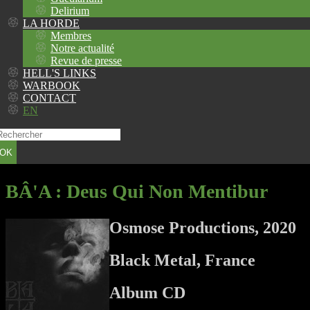
Delirium
LA HORDE
Membres
Notre actualité
Revue de presse
HELL'S LINKS
WARBOOK
CONTACT
EN
OK
BÂ'A
: Deus Qui Non Mentibur
Osmose Productions, 2020
Black Metal, France
Album CD