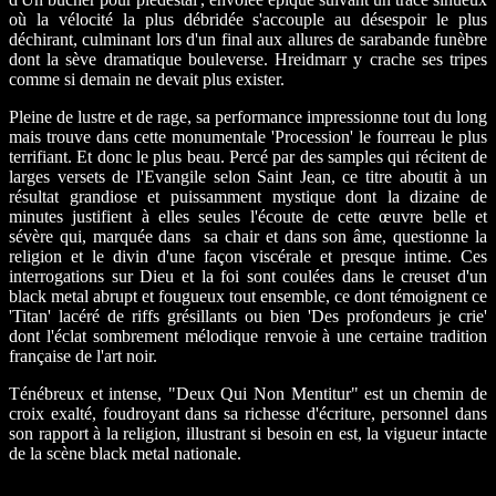
où la vélocité la plus débridée s'accouple au désespoir le plus
déchirant, culminant lors d'un final aux allures de sarabande funèbre
dont la sève dramatique bouleverse. Hreidmarr y crache ses tripes
comme si demain ne devait plus exister.
Pleine de lustre et de rage, sa performance impressionne tout du long
mais trouve dans cette monumentale 'Procession' le fourreau le plus
terrifiant. Et donc le plus beau. Percé par des samples qui récitent de
larges versets de l'Evangile selon Saint Jean, ce titre aboutit à un
résultat grandiose et puissamment mystique dont la dizaine de
minutes justifient à elles seules l'écoute de cette œuvre belle et
sévère qui, marquée dans sa chair et dans son âme, questionne la
religion et le divin d'une façon viscérale et presque intime. Ces
interrogations sur Dieu et la foi sont coulées dans le creuset d'un
black metal abrupt et fougueux tout ensemble, ce dont témoignent ce
'Titan' lacéré de riffs grésillants ou bien 'Des profondeurs je crie'
dont l'éclat sombrement mélodique renvoie à une certaine tradition
française de l'art noir.
Ténébreux et intense, "Deux Qui Non Mentitur" est un chemin de
croix exalté, foudroyant dans sa richesse d'écriture, personnel dans
son rapport à la religion, illustrant si besoin en est, la vigueur intacte
de la scène black metal nationale.