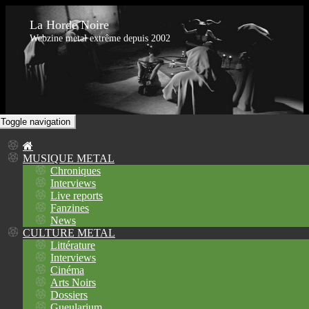
La Horde Noire
Webzine metal extrême depuis 2002
Toggle navigation
MUSIQUE METAL
Chroniques
Interviews
Live reports
Fanzines
News
CULTURE METAL
Littérature
Interviews
Cinéma
Arts Noirs
Dossiers
Gueularium