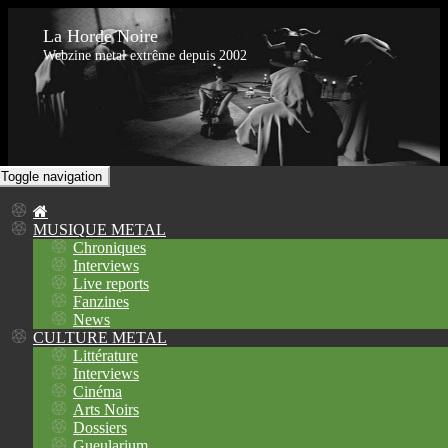
La Horde Noire
Webzine metal extrême depuis 2002
Toggle navigation
MUSIQUE METAL
Chroniques
Interviews
Live reports
Fanzines
News
CULTURE METAL
Littérature
Interviews
Cinéma
Arts Noirs
Dossiers
Gueularium