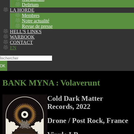
Delirium
LA HORDE
Membres
Notre actualité
Revue de presse
HELL'S LINKS
WARBOOK
CONTACT
EN
OK
BANK MYNA
: Volaverunt
Cold Dark Matter
Records, 2022
Drone / Post Rock, France