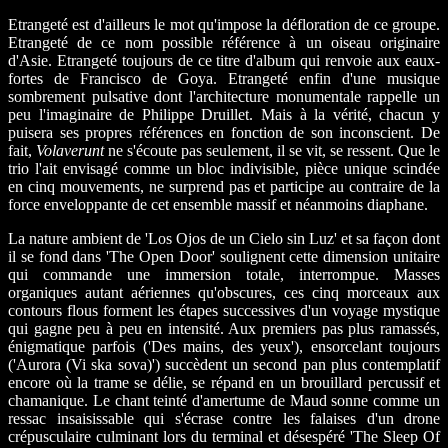
Etrangeté est d'ailleurs le mot qu'impose la défloration de ce groupe.
Etrangeté de ce nom possible référence à un oiseau originaire
d'Asie. Etrangeté toujours de ce titre d'album qui renvoie aux eaux-
fortes de Francisco de Goya. Etrangeté enfin d'une musique
sombrement pulsative dont l'architecture monumentale rappelle un
peu l'imaginaire de Philippe Druillet. Mais à la vérité, chacun y
puisera ses propres références en fonction de son inconscient. De
fait,
Volaverunt
ne s'écoute pas seulement, il se vit, se ressent. Que le
trio l'ait envisagé comme un bloc indivisible, pièce unique scindée
en cinq mouvements, ne surprend pas et participe au contraire de la
force enveloppante de cet ensemble massif et néanmoins diaphane.
La nature ambient de 'Los Ojos de un Cielo sin Luz' et sa façon dont
il se fond dans 'The Open Door' soulignent cette dimension unitaire
qui commande une immersion totale, interrompue. Masses
organiques autant aériennes qu'obscures, ces cinq morceaux aux
contours flous forment les étapes successives d'un voyage mystique
qui gagne peu à peu en intensité. Aux premiers pas plus ramassés,
énigmatique parfois ('Des mains, des yeux'), ensorcelant toujours
('Aurora (Vi ska sova)') succèdent un second pan plus contemplatif
encore où la trame se délie, se répand en un brouillard percussif et
chamanique. Le chant teinté d'amertume de Maud sonne comme un
ressac insaisissable qui s'écrase contre les falaises d'un drone
crépusculaire culminant lors du terminal et désespéré 'The Sleep Of