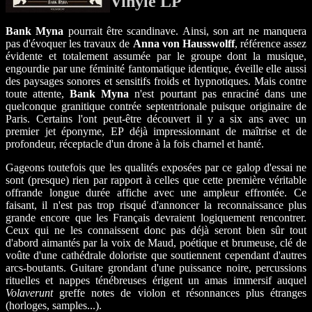
Vinyle LP
Bank Myna
pourrait être scandinave. Ainsi, son art ne manquera
pas d'évoquer les travaux de
Anna von Hausswolff
, référence assez
évidente et totalement assumée par le groupe dont la musique,
engourdie par une féminité fantomatique identique, éveille elle aussi
des paysages sonores et sensitifs froids et hypnotiques. Mais contre
toute attente,
Bank Myna
n'est pourtant pas enraciné dans une
quelconque granitique contrée septentrionale puisque originaire de
Paris. Certains l'ont peut-être découvert il y a six ans avec un
premier jet éponyme, EP déjà impressionnant de maîtrise et de
profondeur, réceptacle d'un drone à la fois charnel et hanté.
Gageons toutefois que les qualités exposées par ce galop d'essai ne
sont (presque) rien par rapport à celles que cette première véritable
offrande longue durée affiche avec une ampleur effrontée. Ce
faisant, il n'est pas trop risqué d'annoncer la reconnaissance plus
grande encore que les Français devraient logiquement rencontrer.
Ceux qui ne les connaissent donc pas déjà seront bien sûr tout
d'abord aimantés par la voix de Maud, poétique et brumeuse, clé de
voûte d'une cathédrale doloriste que soutiennent cependant d'autres
arcs-boutants. Guitare grondant d'une puissance noire, percussions
rituelles et nappes ténébreuses érigent un amas immersif auquel
Volaverunt
greffe notes de violon et résonnances plus étranges
(horloges, samples...).