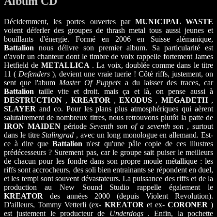
Album CD
Décidemment, les portes ouvertes par
MUNICIPAL WASTE
voient déferler des groupes de thrash metal tous aussi jeunes et
bouillants d'énergie. Formé en 2006 en Suisse alémanique,
Battalion
nous délivre son premier album. Sa particularité est
d'avoir un chanteur dont le timbre de voix rappelle fortement James
Hetfield de
METALLICA
. La voix, doublée comme dans le titre
11 (
Defenders
), devient une vraie tuerie ! Côté riffs, justement, on
sent que l'abum
Master Of Puppets
a du laisser des traces, car
Battalion
taille vite et droit. mais ça et là, on pense aussi à
DESTRUCTION
,
KREATOR
,
EXODUS
,
MEGADETH
,
SLAYER
and co. Pour les plans plus atmosphériques qui aèrent
salutairement de nombreux titres, nous retrouvons plutôt la patte de
IRON MAIDEN
période
Seventh son of a seventh son
, surtout
dans le titre
Stalingrad
, avec un long monologue en allemand. Est-
ce à dire que
Battalion
n'est qu'une pâle copie de ces illustres
prédécesseurs ? Surement pas, car le groupe sait puiser le meilleurs
de chacun pour les fondre dans son propre moule métallique : les
riffs sont accrocheurs, des soli bien entrainants se répondent en duel,
et les tempi sont souvent dévastateurs. La puissance des riffs et de la
production au New Sound Studio rappelle également le
KREATOR
des années 2000 (depuis Violent Revolution).
D'ailleurs, Tommy Vetterli (ex-
KREATOR
et ex-
CORONER
)
est justement le producteur de
Underdogs
. Enfin, la pochette