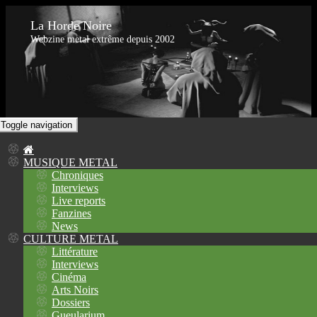
La Horde Noire
Webzine metal extrême depuis 2002
Toggle navigation
MUSIQUE METAL
Chroniques
Interviews
Live reports
Fanzines
News
CULTURE METAL
Littérature
Interviews
Cinéma
Arts Noirs
Dossiers
Gueularium