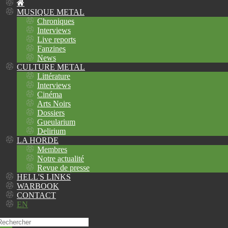
MUSIQUE METAL
Chroniques
Interviews
Live reports
Fanzines
News
CULTURE METAL
Littérature
Interviews
Cinéma
Arts Noirs
Dossiers
Gueularium
Delirium
LA HORDE
Membres
Notre actualité
Revue de presse
HELL'S LINKS
WARBOOK
CONTACT
EN