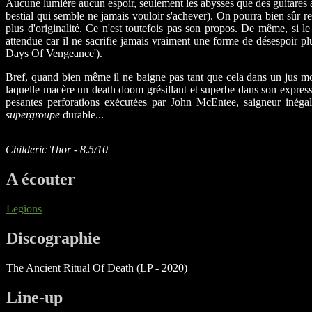
Aucune lumière aucun espoir, seulement les abysses que des guitares 
bestial qui semble ne jamais vouloir s'achever). On pourra bien sûr r
plus d'originalité. Ce n'est toutefois pas son propos. De même, si le
attendue car il ne sacrifie jamais vraiment une forme de désespoir pl
Days Of Vengeance').
Bref, quand bien même il ne baigne pas tant que cela dans un jus mo
laquelle macère un death doom grésillant et superbe dans son express
pesantes perforations exécutées par John McEntee, saigneur inéga
supergroupe
durable...
Childeric Thor - 8.5/10
A écouter
Legions
Discographie
The Ancient Ritual Of Death (LP - 2020)
Line-up