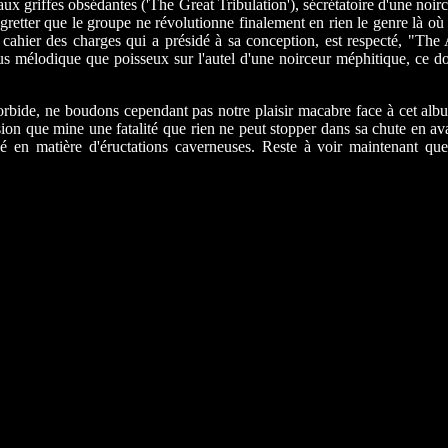
aux griffes obsédantes ('The Great Tribulation'), sécrétatoire d'une n
egretter que le groupe ne révolutionne finalement en rien le genre là où
 cahier des charges qui a présidé à sa conception, est respecté, "The 
us mélodique que poisseux sur l'autel d'une noirceur méphitique, ce do
rbide, ne boudons cependant pas notre plaisir macabre face à cet albu
ion que mine une fatalité que rien ne peut stopper dans sa chute en ava
lé en matière d'éructations caverneuses. Reste à voir maintenant qu