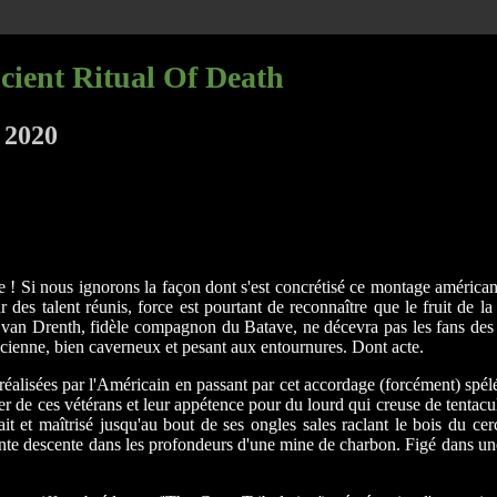
cient Ritual Of Death
 2020
e ! Si nous ignorons la façon dont s'est concrétisé ce montage américan
 des talent réunis, force est pourtant de reconnaître que le fruit de la
 van Drenth, fidèle compagnon du Batave, ne décevra pas les fans des
ienne, bien caverneux et pesant aux entournures. Dont acte.
éalisées par l'Américain en passant par cet accordage (forcément) spéléo
r de ces vétérans et leur appétence pour du lourd qui creuse de tentacul
ait et maîtrisé jusqu'au bout de ses ongles sales raclant le bois du c
 descente dans les profondeurs d'une mine de charbon. Figé dans une ga