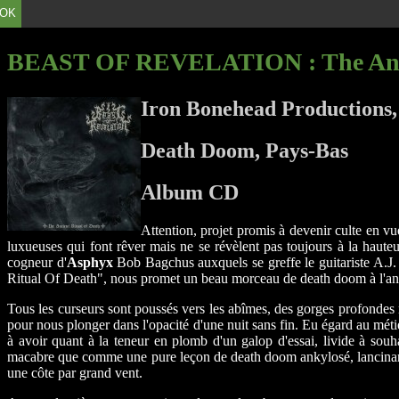
OK
BEAST OF REVELATION
: The An
Iron Bonehead Productions,
Death Doom, Pays-Bas
Album CD
Attention, projet promis à devenir culte en vu
luxueuses qui font rêver mais ne se révèlent pas toujours à la hauteur
cogneur d'
Asphyx
Bob Bagchus auxquels se greffe le guitariste A.J.
Ritual Of Death", nous promet un beau morceau de death doom à l'anc
Tous les curseurs sont poussés vers les abîmes, des gorges profondes r
pour nous plonger dans l'opacité d'une nuit sans fin. Eu égard au métie
à avoir quant à la teneur en plomb d'un galop d'essai, livide à souh
macabre que comme une pure leçon de death doom ankylosé, lancinante
une côte par grand vent.