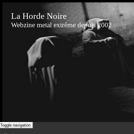
La Horde Noire
Webzine metal extrême depuis 2002
Toggle navigation