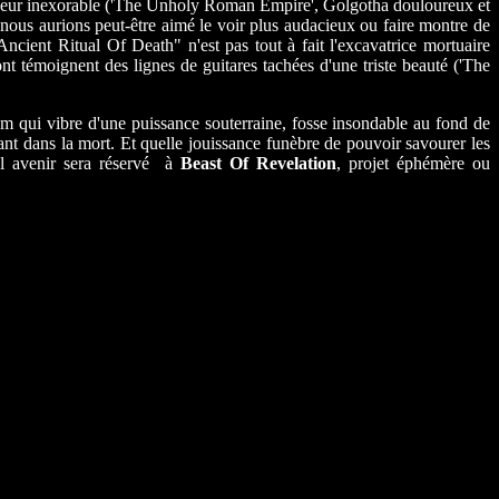
oirceur inexorable ('The Unholy Roman Empire', Golgotha douloureux et
 nous aurions peut-être aimé le voir plus audacieux ou faire montre de
Ancient Ritual Of Death" n'est pas tout à fait l'excavatrice mortuaire
nt témoignent des lignes de guitares tachées d'une triste beauté ('The
m qui vibre d'une puissance souterraine, fosse insondable au fond de
nt dans la mort. Et quelle jouissance funèbre de pouvoir savourer les
el avenir sera réservé à
Beast Of Revelation
, projet éphémère ou