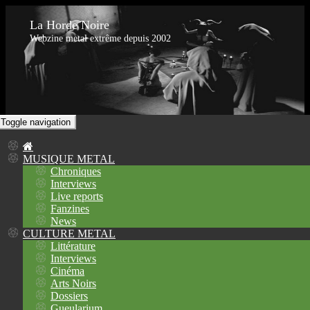
La Horde Noire
Webzine metal extrême depuis 2002
Toggle navigation
MUSIQUE METAL
Chroniques
Interviews
Live reports
Fanzines
News
CULTURE METAL
Littérature
Interviews
Cinéma
Arts Noirs
Dossiers
Gueularium