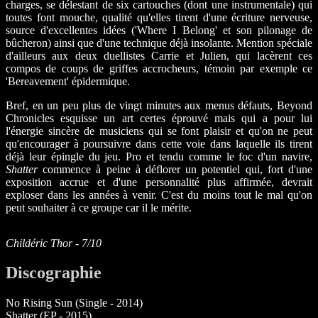
charges, se délestant de six cartouches (dont une instrumentale) qui
toutes font mouche, qualité qu'elles tirent d'une écriture nerveuse,
source d'excellentes idées ('Where I Belong' et son pilonage de
bûcheron) ainsi que d'une technique déjà insolante. Mention spéciale
d'ailleurs aux deux duellistes Carrie et Julien, qui lacèrent ces
compos de coups de griffes accrocheurs, témoin par exemple ce
'Bereavement' épidermique.
Bref, en un peu plus de vingt minutes aux menus défauts, Beyond
Chronicles esquisse un art certes éprouvé mais qui a pour lui
l'énergie sincère de musiciens qui se font plaisir et qu'on ne peut
qu'encourager à poursuivre dans cette voie dans laquelle ils tirent
déjà leur épingle du jeu. Pro et tendu comme le foc d'un navire,
Shatter
commence à peine à déflorer un potentiel qui, fort d'une
exposition accrue et d'une personnalité plus affirmée, devrait
exploser dans les années à venir. C'est du moins tout le mal qu'on
peut souhaiter à ce groupe car il le mérite.
Childéric Thor - 7/10
Discographie
No Rising Sun (Single - 2014)
Shatter (EP - 2015)