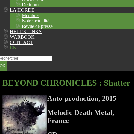
Delirium
LA HORDE
Membres
Notre actualité
Revue de presse
HELL'S LINKS
WARBOOK
CONTACT
EN
OK
BEYOND CHRONICLES
: Shatter
Auto-production, 2015
Melodic Death Metal,
France