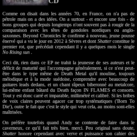
CD
Comme on disait dans les années 70, en France, on n'a pas de
pétrole mais on a des idées. On a surtout - et encore une fois - de
bons groupes qui depuis longtemps n'ont souvent pas à rougir de la
comparaison avec les têtes de gondoles nordiques ou anglo-
saxonnes. Beyond Chronicles le confirme à nouveau, jeune pousse
énervé qui a vu le jour en 2012 à Sèvres et dont
Shatter
constitue le
premier rot, que précédait cependant il y a quelques mois le single
No Rising sun
.
Ceci dit, rien dans ce EP ne trahit la jeunesse de ses auteurs et le
déficit de maturité qui l'accompagne généralement, si ce n'est peut-
être dans le type même de Death Metal qu'il mouline, toujours
mélodique et à la mode suédoise, comprendre avec beaucoup de
guitares leads dedans, et un chant râpeux biberonné au metalcore,
lui-même enfant bâtard du Death façon IN FLAMES et consorts.
Tout y est donc carré et imparable, millimétré et calibré. Si les bribes
de voix claires peuvent agacer car trop systématiques ('Born To
Die'), outre le fait que c'est le style qui veut cela, au moins sont-elles
maîtrisées.
On préfère toutefois quand Andy se contente de faire dans le
caverneux, ce qu'il fait très bien, merci. Peu original sans doute,
Shatter
honore cependant avec verve et puissance son cahier des