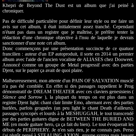
Khepri de Beyond The Dust est un album que j'ai peiné à
chroniquer.
Pas de difficulté particulière pour définir leur style ou me faire un
avis sur cet album, il était initialement assez tranché. Cependant
n'étant pas dans un registre que je maîtrise, je préfère tenter la
rédaction d'une chronique objective à l'issu de laquelle je devrais
sanctionner d'une note cet album.
Donc commençons par une présentation succincte de ce quatuor
francilien : auteur d'un EP autoproduit, il sorte en 2014 un premier
album avec l'aide de l'ancien vocaliste de ALIASES chez Dooweet.
Annoncé comme un groupe de Metal progressif avec des parties
Djent, sur le papier ça avait de quoi plaire.
Malheureusement, mon attente d'un PAIN OF SALVATION musclé
n'a pas été comblée. En effet si des passages rappellent le Prog
démonstratif de DREAM THEATER avec ces claviers genesisiens (
Silence and Sorrow
), la plupart du temps on est plus dans un
registre Djent light: chant clair limite Emo, alternant avec des parties
hurlées, parfois grognées (un peu light le chant Death d'ailleurs),
passages syncopés et lourds à la MESHUGGAH, le tout transcendé
par des parties guitares digne de BETWEEN THE BURIED AND
ME (en mode guitare hero, ça ça fait du bien). Le tout évoquerait les
débuts de PERIPHERY. Je n'en sais rien, je ne connais pas. Perso
j'ai plutôt pensé à STEALING AXION, groupe sympa mais lassant