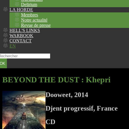
Delirium
LA HORDE
Membres
Notre actualité
Revue de presse
HELL'S LINKS
WARBOOK
CONTACT
EN
OK
BEYOND THE DUST
: Khepri
Dooweet, 2014
Djent progressif, France
CD