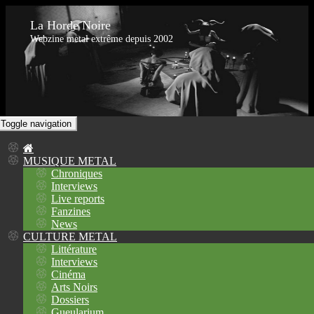
La Horde Noire
Webzine metal extrême depuis 2002
Toggle navigation
MUSIQUE METAL
Chroniques
Interviews
Live reports
Fanzines
News
CULTURE METAL
Littérature
Interviews
Cinéma
Arts Noirs
Dossiers
Gueularium