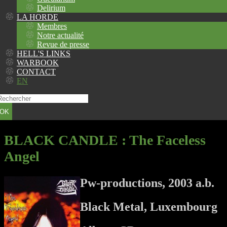
Delirium
LA HORDE
Membres
Notre actualité
Revue de presse
HELL'S LINKS
WARBOOK
CONTACT
EN
OK
BLACK CANDLE
: The Faceless
Angel
Pw-productions, 2003 a.b.
Black Metal, Luxembourg