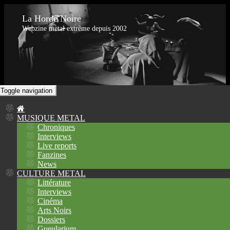
La Horde Noire
Webzine metal extrême depuis 2002
Toggle navigation
MUSIQUE METAL
Chroniques
Interviews
Live reports
Fanzines
News
CULTURE METAL
Littérature
Interviews
Cinéma
Arts Noirs
Dossiers
Gueularium