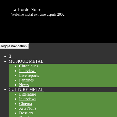
La Horde Noire
Webzine metal extrême depuis 2002
Toggle navigation
MUSIQUE METAL
Chroniques
Interviews
Live reports
Fanzines
News
CULTURE METAL
Littérature
Interviews
Cinéma
Arts Noirs
Dossiers