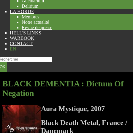
Gueularium
Delirium
LA HORDE
Membres
Notre actualité
Revue de presse
HELL'S LINKS
WARBOOK
CONTACT
EN
OK
BLACK DEMENTIA
: Dictum Of
Negation
Aura Mystique, 2007
Black Death Metal, France /
Danemark