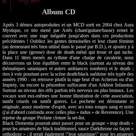
Album CD
Après 3 démos autoproduites et un MCD sorti en 2004 chez Aura
Mystique, ce trio mené par Ariès (chant/guitare/basse) remet le
couvert avec une rage inégalée jusqu'alors dans ces productions
précédentes ! Oubliez les gentes demoiselles et leur chant féminin
(au demeurant très bien utilisé dans le passé par B.D.), et ajoutez y à
la place une (grosse) dose de death métal qui troue et qui tache.
Dans 11 titres menés au rythme d'une charge de cavalerie, nous
découvrons un bon équilibre entre le black (surtout au niveau des
thématiques sataniques et autres ambiances sombres) et le death ;
rien à voir pourtant avec la scène death/black suédoise très typée des
années 1990 : on retrouve plutôt la rage brut d'un Acheron ou d'un
Impiety, ou encore la pénombre suffocante d'un Arkhon Infaustus.
Surtout au niveau des riffs parfois très nerveux ou plus brutaux. Les
vocaux sont eux-mêmes une bonne illustration de cette association,
tantôt criards ou tantôt graves. La pochette est déroutante et
originale, assez moderne d'esprit, avec ses tons rouges sang et noirs
(j'ai d'abord confondu avec celles plus « indus » de Reverence). Une
reprise du groupe Profane cloture la set-list.
Black Dementia pourrait ainsi passer pour un groupe « trop death »
pour les amateurs de black traditionnel, sauce Darkthrone ou façon «
orthodoxe » ; il serait également \"trop satanique\" pour les amateurs