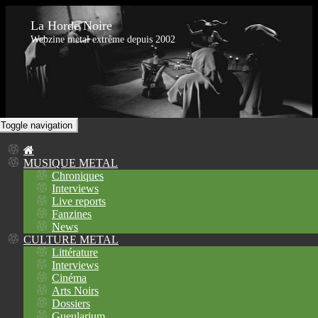
La Horde Noire
Webzine metal extrême depuis 2002
Toggle navigation
MUSIQUE METAL
Chroniques
Interviews
Live reports
Fanzines
News
CULTURE METAL
Littérature
Interviews
Cinéma
Arts Noirs
Dossiers
Gueularium