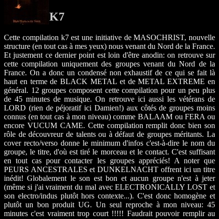
K7
Cette compilation k7 est une initiative de MASOCHRIST, nouvelle
structure (en tout cas à mes yeux) nous venant du Nord de la France.
Et justement ce dernier point est loin d'être anodin: on retrouve sur
cette compilation uniquement des groupes venant du Nord de la
France. On a donc un condensé non exhaustif de ce qui se fait là
haut en terme de BLACK METAL et de METAL EXTREME en
général. 12 groupes composent cette compilation pour un peu plus
de 45 minutes de musique. On retrouve ici aussi les vétérans de
LORD (rien de péjoratif ici Damien!) aux côtés de groupes moins
connus (en tout cas à mon niveau) comme BALAAM ou FERA ou
encore VUCUM CAME. Cette compilation remplit donc bien son
rôle de découvreur de talents ou à défaut de groupes méritants. La
cover recto/verso donne le minimum d'infos c'est-à-dire le nom du
groupe, le titre, d'où est tiré le morceau et le contact. C'est suffisant
en tout cas pour contacter les groupes appréciés! A noter que
PEURS ANCESTRALES et DUNKELNACHT offrent ici un titre
inédit! Globalement le son est bon et aucun groupe n'est à jeter
(même si j'ai vraiment du mal avec ELECTRONICALLY LOST et
son electro/indus plutôt hors contexte...). C'est donc homogène et
plutôt un bon produit UG. Un seul reproche à mon niveau: 45
minutes c'est vraiment trop court !!!!! Faudrait pouvoir remplir au