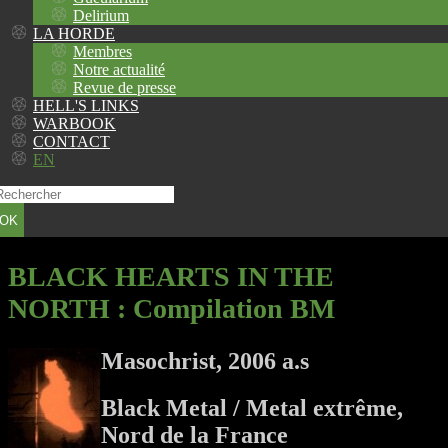
Delirium
LA HORDE
Membres
Notre actualité
Revue de presse
HELL'S LINKS
WARBOOK
CONTACT
EN
OK
BLACK HEARTS IN THE
NORTH
: Compilation BM
Masochrist, 2006 a.s
Black Metal / Metal extrême,
Nord de la France