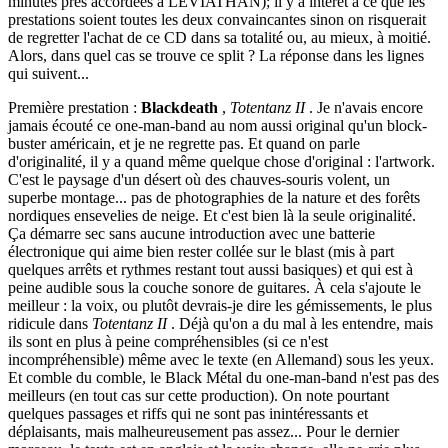
minutes près accordées à LEVIATHAN); il y a intérêt à ce que les
prestations soient toutes les deux convaincantes sinon on risquerait
de regretter l'achat de ce CD dans sa totalité ou, au mieux, à moitié.
Alors, dans quel cas se trouve ce split ? La réponse dans les lignes
qui suivent...
Première prestation :
Blackdeath
,
Totentanz II
. Je n'avais encore
jamais écouté ce one-man-band au nom aussi original qu'un block-
buster américain, et je ne regrette pas. Et quand on parle
d'originalité, il y a quand même quelque chose d'original : l'artwork.
C'est le paysage d'un désert où des chauves-souris volent, un
superbe montage... pas de photographies de la nature et des forêts
nordiques ensevelies de neige. Et c'est bien là la seule originalité.
Ça démarre sec sans aucune introduction avec une batterie
électronique qui aime bien rester collée sur le blast (mis à part
quelques arrêts et rythmes restant tout aussi basiques) et qui est à
peine audible sous la couche sonore de guitares. À cela s'ajoute le
meilleur : la voix, ou plutôt devrais-je dire les gémissements, le plus
ridicule dans
Totentanz II
. Déjà qu'on a du mal à les entendre, mais
ils sont en plus à peine compréhensibles (si ce n'est
incompréhensible) même avec le texte (en Allemand) sous les yeux.
Et comble du comble, le Black Métal du one-man-band n'est pas des
meilleurs (en tout cas sur cette production). On note pourtant
quelques passages et riffs qui ne sont pas inintéressants et
déplaisants, mais malheureusement pas assez... Pour le dernier