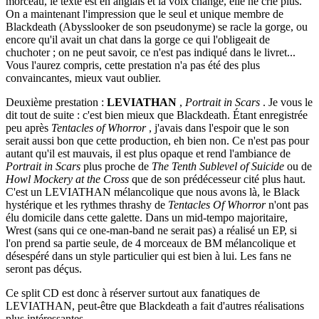
morceau, le texte est en anglais et la voix change, elle ne crie plus.
On a maintenant l'impression que le seul et unique membre de
Blackdeath (Abysslooker de son pseudonyme) se racle la gorge, ou
encore qu'il avait un chat dans la gorge ce qui l'obligeait de
chuchoter ; on ne peut savoir, ce n'est pas indiqué dans le livret...
Vous l'aurez compris, cette prestation n'a pas été des plus
convaincantes, mieux vaut oublier.
Deuxième prestation :
LEVIATHAN
,
Portrait in Scars
. Je vous le
dit tout de suite : c'est bien mieux que Blackdeath. Étant enregistrée
peu après
Tentacles of Whorror
, j'avais dans l'espoir que le son
serait aussi bon que cette production, eh bien non. Ce n'est pas pour
autant qu'il est mauvais, il est plus opaque et rend l'ambiance de
Portrait in Scars
plus proche de
The Tenth Sublevel of Suicide
ou de
Howl Mockery at the Cross
que de son prédécesseur cité plus haut.
C'est un LEVIATHAN mélancolique que nous avons là, le Black
hystérique et les rythmes thrashy de
Tentacles Of Whorror
n'ont pas
élu domicile dans cette galette. Dans un mid-tempo majoritaire,
Wrest (sans qui ce one-man-band ne serait pas) a réalisé un EP, si
l'on prend sa partie seule, de 4 morceaux de BM mélancolique et
désespéré dans un style particulier qui est bien à lui. Les fans ne
seront pas déçus.
Ce split CD est donc à réserver surtout aux fanatiques de
LEVIATHAN, peut-être que Blackdeath a fait d'autres réalisations
plus intéressantes...