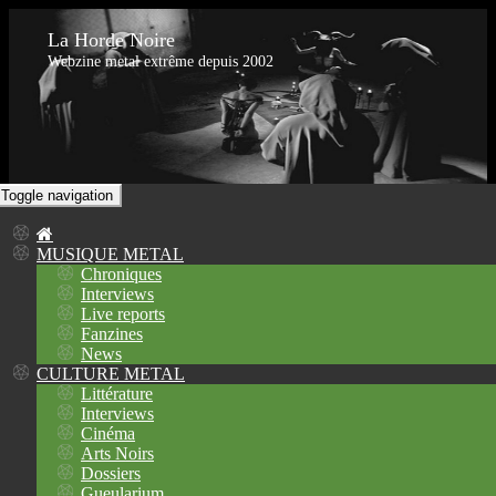
La Horde Noire
Webzine metal extrême depuis 2002
Toggle navigation
MUSIQUE METAL
Chroniques
Interviews
Live reports
Fanzines
News
CULTURE METAL
Littérature
Interviews
Cinéma
Arts Noirs
Dossiers
Gueularium