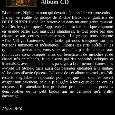
Album CD
Blackmore's Night, un nom qui devrait dépoussiérer vos souvenirs...
Il s'agit en réalité du groupe de Ritchie Blackmore, guitariste de
DEEP PURPLE
que l'on retrouve ici dans un autre genre musical.
En effet, le style proposé s'apparente à du rock folklorique emprunté
en grande partie aux musiques irlandaises, le tout porté par une
chanteuse aux cordes enchanteresses... Le groupe nous présente
«The Village Lanterne», une fable qui nous transporte sur des
horizons lumineux et mélodiques. Oubliez les riffs acérés et les
rythmiques percutantes, vous serez accueillis par des compos aux
rythmiques assez basiques, mais qui bénéficient de mélodies et de
chants très entraînants, le tout servi par des sonorités celtiques et
irlandaises, avec notamment des passages à la cornemuse dantesques
«World Of Stone», mais aussi des passages endiablés à la guitare
sèche dans «Faerie Queen». L'écoute de cet album mi-rock, mi-folk
reste fort agréable et reposante, pour peu que l'on soit très ouvert
d'esprit musicalement, ce que je suggère à tous ceux qui en ont les
moyens... En attendant leur prochaine production, nous pouvons
déjà profiter de ce petit bijoux qui ne demande qu'à briller
davantage.
Abyss - 8/10