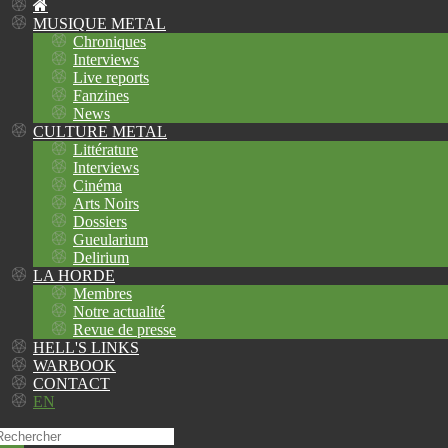
MUSIQUE METAL
Chroniques
Interviews
Live reports
Fanzines
News
CULTURE METAL
Littérature
Interviews
Cinéma
Arts Noirs
Dossiers
Gueularium
Delirium
LA HORDE
Membres
Notre actualité
Revue de presse
HELL'S LINKS
WARBOOK
CONTACT
EN