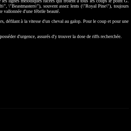
les lignes mélodiques racées qui frôlent à tous les coups le point G.
\", \"Beastmasters\"), souvent assez lents (\"Royal Pine\"), toujours
e vallonnée d'une fébrile beauté.
, défilant à la vitesse d'un cheval au galop. Pour le coup et pour une
osséder d'urgence, assurés d'y trouver la dose de riffs recherchée.