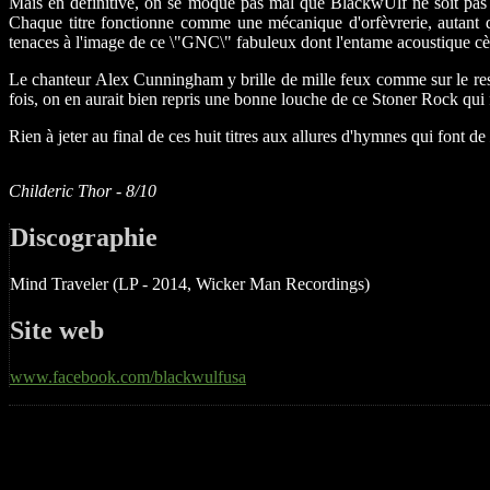
Mais en définitive, on se moque pas mal que BlackwÜlf ne soit pas au
Chaque titre fonctionne comme une mécanique d'orfèvrerie, autant de 
tenaces à l'image de ce \"GNC\" fabuleux dont l'entame acoustique cède
Le chanteur Alex Cunningham y brille de mille feux comme sur le reste
fois, on en aurait bien repris une bonne louche de ce Stoner Rock qui fa
Rien à jeter au final de ces huit titres aux allures d'hymnes qui font de
Childeric Thor - 8/10
Discographie
Mind Traveler (LP - 2014, Wicker Man Recordings)
Site web
www.facebook.com/blackwulfusa