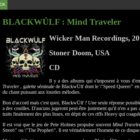
OK
BLACKWÜLF
: Mind Traveler
Wicker Man Recordings, 20
Stoner Doom, USA
CD
Il y a des albums qui s'imposent à vous d'e
Traveler
, galette séminale de BlackwÜlf dont le \"Speed Queen\" en g
du chant puissant aux lourdes mélodies.
Bon d'accord mais c'est quoi, BlackwÜlf ? Une seule réponse possible 
a des couilles. D'aucuns jugeront peut-être justement qu'il n'en a pas 
traits finalement des plus lisses, en dépit de ces riffs Heavy qui coag
Il est vrai que le jeu de Pete Holmes propulse souvent
Mind Travele
Street\" ou \"The Prophet\". Il est véritablement l'homme de ce disq