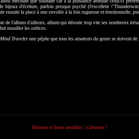
ssi méchant que souhaité car à la puissance animale celui-ci préfère 
bijoux d'écriture, parfois presque psyché (l'excellent \"Thunderwitch
 ensuite la place à une envolée à la fois rugueuse et émotionnelle, pist
 de l'album d'ailleurs, album qui déroule trop vite ses nombreux trésors
it mouiller les orifices.
Mind Traveler
une pépite que tous les amateurs du genre se doivent de p
Mineurs et âmes sensibles : s'abstenir !