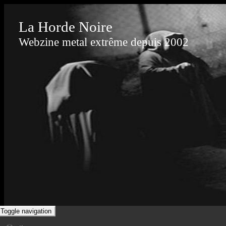
La Horde Noire
Webzine metal extrême depuis 2002
Toggle navigation