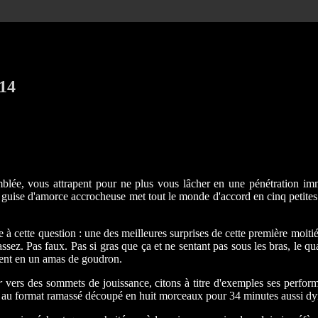
14
mblée, vous attrapent pour ne plus vous lâcher en une pénétration im
uise d'amorce accrocheuse met tout le monde d'accord en cinq petites m
à cette question : une des meilleures surprises de cette première moitié
assez. Pas faux. Pas si gras que ça et ne sentant pas sous les bras, le q
ulent en un amas de goudron.
r
vers des sommets de jouissance, citons à titre d'exemples ses perform
ue au format ramassé découpé en huit morceaux pour 34 minutes aussi d