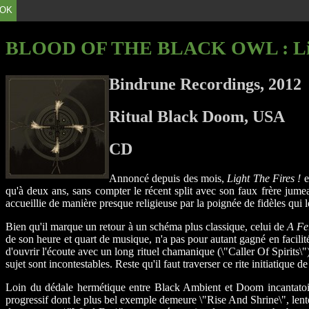
OK
BLOOD OF THE BLACK OWL
: L
Bindrune Recordings, 2012
Ritual Black Doom, USA
CD
Annoncé depuis des mois,
Light The Fires !
e
qu'à deux ans, sans compter le récent split avec son faux frère j
accueillie de manière presque religieuse par la poignée de fidèles qui 
Bien qu'il marque un retour à un schéma plus classique, celui de
A Fer
de son heure et quart de musique, n'a pas pour autant gagné en facili
d'ouvrir l'écoute avec un long rituel chamanique (\"Caller Of Spirits\")
sujet sont incontestables. Reste qu'il faut traverser ce rite initiatique
Loin du dédale hermétique entre Black Ambient et Doom incantato
progressif dont le plus bel exemple demeure \"Rise And Shrine\", lente