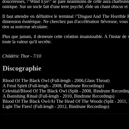
doucereuses, \"Wind Eye\" se pare néanmoins de cette aura charbonneu
onirique. Sur un socle fait d'une terre psyché, rôde un chant obscur 
Il faut attendre en définitive le terminal \"Disgust And The Horribl
dimension ésotérique. Ne cherchez pas d'accélération fiévreuse, vous
rien sa noirceur séculaire.
Plus que jamais, il demeure cette création insaisissable. A l'instar d
toute la valeur qu'il secrète.
Childéric Thor - 7/10
Discographie
Blood Of The Black Owl (Full-lengh - 2006,Glass Throat)
A Feral Spirit (Full-lengh - 2008, Bindrune Recordings)
Celestiial/Blood Of The Black Owl (Split - 2008, Bindrune Recordin
A Banishing Ritual (Full-lengh - 2010, Bindrune Recordings)
Blood Of The Black Owl/At The Head Of The Woods (Split - 2011,
Light The Fires! (Full-lengh - 2012, Bindrune Recordings)