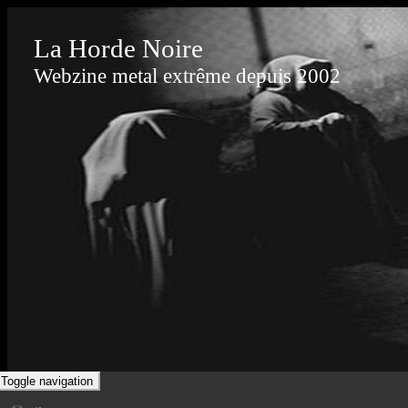
La Horde Noire
Webzine metal extrême depuis 2002
Toggle navigation