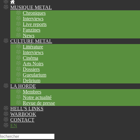
MUSIQUE METAL
Chroniques
Interviews
Live reports
Fanzines
News
CULTURE METAL
Littérature
Interviews
Cinéma
Arts Noirs
Dossiers
Gueularium
Delirium
LA HORDE
Membres
Notre actualité
Revue de presse
HELL'S LINKS
WARBOOK
CONTACT
EN