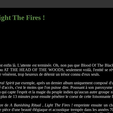
ight The Fires !
st enfin là. L'attente est terminée. Oh, non pas que Blood Of The Black
umeau AT THE HEAD OF THE WOODS, seulement voilà, l'entité se révèl
le vénèrent, trop heureux de détenir un trésor connu d'eux seuls.
al Spirit
par exemple, après un dernier album uniquement composé d'un
té d'accès, c'est le moins que l'on puisse dire. Poussant à son paroxy
 qui capte l'esprit et la magie du peuple indien qu'aucun autre groupe n'
 de plus de 13 minutes pour ensuite pénétrer le coeur de cette foisonnante f
ire de
A Banishing Ritual
,
Light The Fires !
empreinte ensuite un ch
 pièce d'une beauté élégiaque et acoustique trempée dans les années 70.