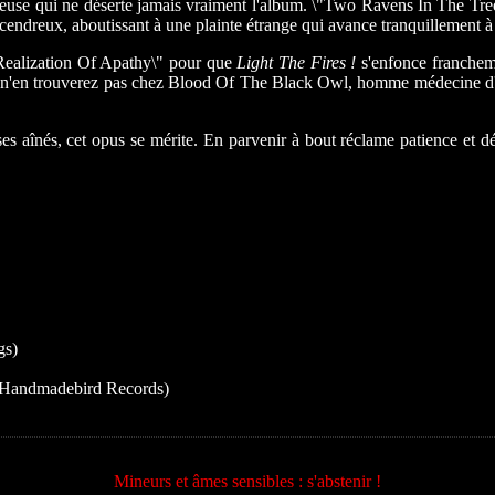
se qui ne déserte jamais vraiment l'album. \"Two Ravens In The Tree L
et cendreux, aboutissant à une plainte étrange qui avance tranquillemen
e Realization Of Apathy\" pour que
Light The Fires !
s'enfonce franchem
 n'en trouverez pas chez Blood Of The Black Owl, homme médecine d'un ar
e ses aînés, cet opus se mérite. En parvenir à bout réclame patience et 
gs)
 Handmadebird Records)
Mineurs et âmes sensibles : s'abstenir !