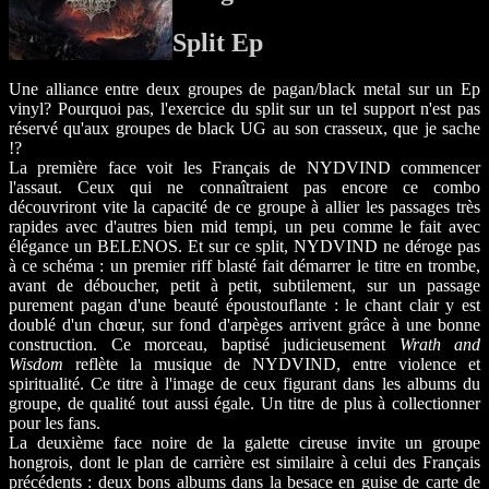
Split Ep
Une alliance entre deux groupes de pagan/black metal sur un Ep
vinyl? Pourquoi pas, l'exercice du split sur un tel support n'est pas
réservé qu'aux groupes de black UG au son crasseux, que je sache
!?
La première face voit les Français de NYDVIND commencer
l'assaut. Ceux qui ne connaîtraient pas encore ce combo
découvriront vite la capacité de ce groupe à allier les passages très
rapides avec d'autres bien mid tempi, un peu comme le fait avec
élégance un BELENOS. Et sur ce split, NYDVIND ne déroge pas
à ce schéma : un premier riff blasté fait démarrer le titre en trombe,
avant de déboucher, petit à petit, subtilement, sur un passage
purement pagan d'une beauté époustouflante : le chant clair y est
doublé d'un chœur, sur fond d'arpèges arrivent grâce à une bonne
construction. Ce morceau, baptisé judicieusement
Wrath and
Wisdom
reflète la musique de NYDVIND, entre violence et
spiritualité. Ce titre à l'image de ceux figurant dans les albums du
groupe, de qualité tout aussi égale. Un titre de plus à collectionner
pour les fans.
La deuxième face noire de la galette cireuse invite un groupe
hongrois, dont le plan de carrière est similaire à celui des Français
précédents : deux bons albums dans la besace en guise de carte de