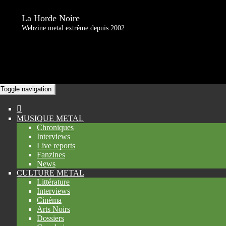
La Horde Noire
Webzine metal extrême depuis 2002
Toggle navigation
MUSIQUE METAL
Chroniques
Interviews
Live reports
Fanzines
News
CULTURE METAL
Littérature
Interviews
Cinéma
Arts Noirs
Dossiers