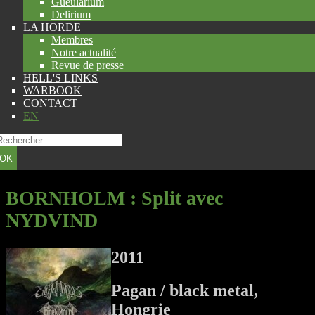
Gueularium
Delirium
LA HORDE
Membres
Notre actualité
Revue de presse
HELL'S LINKS
WARBOOK
CONTACT
EN
OK
BORNHOLM
: Split avec
NYDVIND
2011
Pagan / black metal,
Hongrie