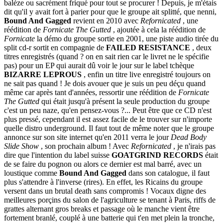
balèze ou sacrément friqué pour tout se procurer ! Depuis, je m'étais
dit qu'il y avait fort à parier pour que le groupe ait splitté, que nenni,
Bound And Gagged
revient en 2010 avec
Refornicated
, une
réédition de
Fornicate The Gutted
, ajoutée à cela la réédition de
Fornicate
la démo du groupe sortie en 2001, une piste audio tirée du
split cd-r sortit en compagnie de
FAILED RESISTANCE
, deux
titres enregistrés (quand ? on en sait rien car le livret ne le spécifie
pas) pour un EP qui aurait dû voir le jour sur le label tchèque
BIZARRE LEPROUS
, enfin un titre live enregistré toujours on
ne sait pas quand ! Je dois avouer que je suis un peu déçu quand
même car après tant d'années, ressortir une réédition de
Fornicate
The Gutted
qui était jusqu'à présent la seule production du groupe
c'est un peu naze, qu'en pensez-vous ?... Peut être que ce CD n'est
plus pressé, cependant il est assez facile de le trouver sur n'importe
quelle distro underground. Il faut tout de même noter que le groupe
annonce sur son site internet qu'en 2011 verra le jour
Dead Body
Slide Show
, son prochain album ! Avec
Refornicated
, je n'irais pas
dire que l'intention du label suisse
GOATGRIND RECORDS
était
de se faire du pognon ou alors ce dernier est mal barré, avec un
loustique comme
Bound And Gagged
dans son catalogue, il faut
plus s'attendre à l'inverse (rires). En effet, les Ricains du groupe
versent dans un brutal death sans compromis ! Vocaux digne des
meilleures porçins du salon de l'agriculture se tenant à Paris, riffs de
grattes alternant gros breaks et passage où le manche vient être
fortement branlé, couplé à une batterie qui t'en met plein la tronche,