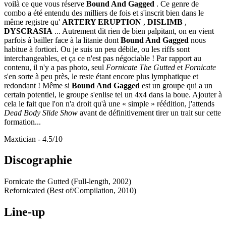
voilà ce que vous réserve
Bound And Gagged
. Ce genre de
combo a été entendu des milliers de fois et s'inscrit bien dans le
même registre qu'
ARTERY ERUPTION
,
DISLIMB
,
DYSCRASIA
... Autrement dit rien de bien palpitant, on en vient
parfois à bailler face à la litanie dont
Bound And Gagged
nous
habitue à fortiori. Ou je suis un peu débile, ou les riffs sont
interchangeables, et ça ce n'est pas négociable ! Par rapport au
contenu, il n'y a pas photo, seul
Fornicate The Gutted
et
Fornicate
s'en sorte à peu près, le reste étant encore plus lymphatique et
redondant ! Même si
Bound And Gagged
est un groupe qui a un
certain potentiel, le groupe s'enlise tel un 4x4 dans la boue. Ajouter à
cela le fait que l'on n'a droit qu'à une « simple » réédition, j'attends
Dead Body Slide Show
avant de définitivement tirer un trait sur cette
formation...
Maxtician - 4.5/10
Discographie
Fornicate the Gutted (Full-length, 2002)
Refornicated (Best of/Compilation, 2010)
Line-up