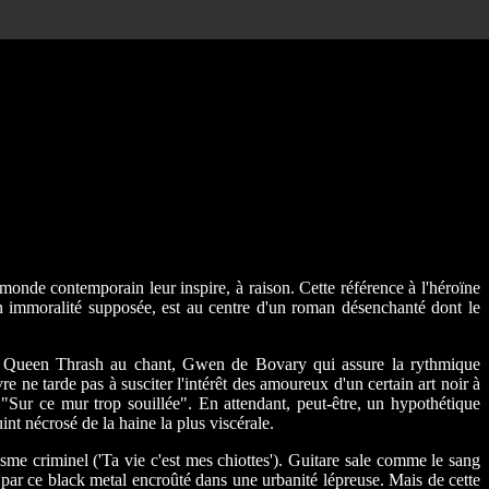
 monde contemporain leur inspire, à raison. Cette référence à l'héroïne
on immoralité supposée, est au centre d'un roman désenchanté dont le
é de Queen Thrash au chant, Gwen de Bovary qui assure la rythmique
e ne tarde pas à susciter l'intérêt des amoureux d'un certain art noir à
Sur ce mur trop souillée". En attendant, peut-être, un hypothétique
nt nécrosé de la haine la plus viscérale.
sme criminel ('Ta vie c'est mes chiottes'). Guitare sale comme le sang
par ce black metal encroûté dans une urbanité lépreuse. Mais de cette