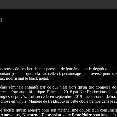
t
soucieuses de cracher de leur panse et de leur âme tout le dégoût que le
urtant pas tant que cela car celle-ci, personnage controversé pour s
ux nourrissant le black metal.
 la démo séminale enfantée par ce qui n'est alors qu'un trio compos
 de cette formation historique. Editée en 2018 par Nar Productions, l'œuvr
emugles dépravés. Lui succède en septembre 2019 une seconde démo, "
 chose en vinyle. Manière de (re)découvrir cette obole trempé dans le sui
une société qu'elle abhorre pour son matérialisme doublé d'un consuméri
.
Amesoeurs
,
Nocturnal Depression
voire
Peste Noire
sont invoqués 