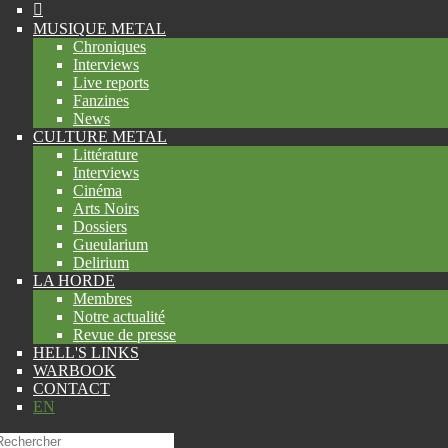
MUSIQUE METAL
Chroniques
Interviews
Live reports
Fanzines
News
CULTURE METAL
Littérature
Interviews
Cinéma
Arts Noirs
Dossiers
Gueularium
Delirium
LA HORDE
Membres
Notre actualité
Revue de presse
HELL'S LINKS
WARBOOK
CONTACT
EN