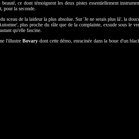
s beauté, ce dont témoignent les deux pistes essentiellement instrume
t, pour la seconde.
u sceau de la laideur la plus absolue. Sur 'Je ne serais plus là', la douc
'Automne', plus proche du râle que de la complainte, exsude sous le ve
utant qu'elle fascine.
e l'illustre
Bovary
dont cette démo, enracinée dans la boue d'un black