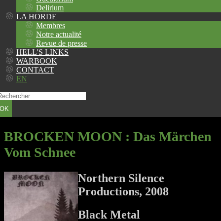
Delirium
LA HORDE
Membres
Notre actualité
Revue de presse
HELL'S LINKS
WARBOOK
CONTACT
EN
OK
BROCKEN MOON
: Das Märchen
Vom Schnee
Northern Silence
Productions, 2008
Black Metal