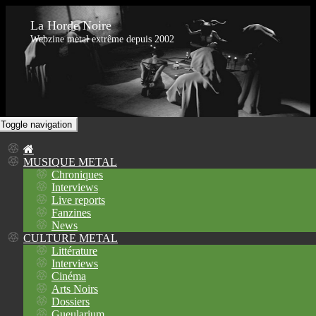
La Horde Noire
Webzine metal extrême depuis 2002
Toggle navigation
MUSIQUE METAL
Chroniques
Interviews
Live reports
Fanzines
News
CULTURE METAL
Littérature
Interviews
Cinéma
Arts Noirs
Dossiers
Gueularium