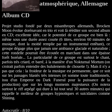
atmosphérique, Allemagne
Album CD
Projet studio fondé par deux misanthropes allemands, Brocken
Moon évolue dorénavant en trio et voit là rééditer son second album
en CD; excellente idée, car le potentiel de ce groupe est bien là :
même sous une durée assez courte (6 titres, environ 60 minutes de
musique, dont la moitié remplie par un instrumental entêtant), ce
groupe dégage plus que jamais une ambiance glaciale et naturaliste ;
cette rondelle pourrait être écoutée en marchant dans une épaisse
forêt boréale... La particularité de ce groupe est surtout le chant,
parfois très criard, et barré, à la manière d'un Nokturnal Mortum (on
croirait parfois entendre des hululements de chouette !). Mais il n'y a
pas que cela : la froideur de la musique est permanente, que ce soit
sur les passages blastés très intenses (et somme toute traditionnels,
issu d'un Emperor ou Dark Funeral pour la puissance de la
production) que sur les longs moments majestueux (On notera
surtout le riff arpégé qui dure à lui tout seul 30 autres minutes) qui
rappelle le meilleur de groupes hypnotiques et suicidaires comme
Shining.
Autocratôr - 8/10