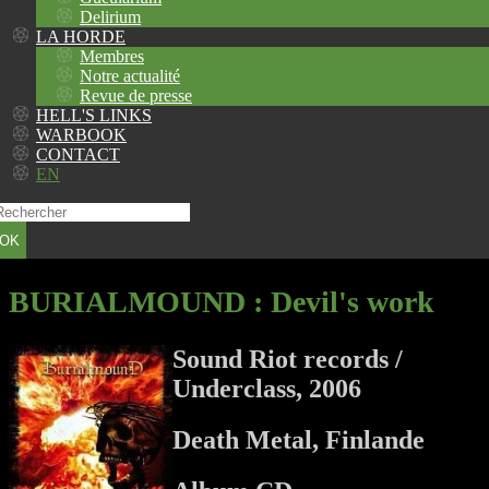
Delirium
LA HORDE
Membres
Notre actualité
Revue de presse
HELL'S LINKS
WARBOOK
CONTACT
EN
OK
BURIALMOUND
: Devil's work
Sound Riot records /
Underclass, 2006
Death Metal, Finlande