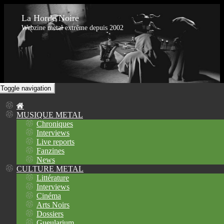
La Horde Noire
Webzine metal extrême depuis 2002
Toggle navigation
MUSIQUE METAL
Chroniques
Interviews
Live reports
Fanzines
News
CULTURE METAL
Littérature
Interviews
Cinéma
Arts Noirs
Dossiers
Gueularium