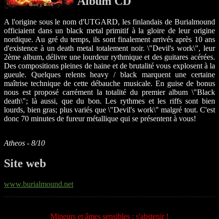
Album CD
A l'origine sous le nom d'UTGARD, les finlandais de Burialmound
officiaient dans un black metal primitif à la gloire de leur origine
nordique. Au gré du temps, ils sont finalement arrivés après 10 ans
d'existence à un death metal totalement noir. \"Devil's work\", leur
2ème album, délivre une lourdeur rythmique et des guitares acérées.
Des compositions pleines de haine et de brutalité vous explosent à la
gueule. Quelques relents heavy / black marquent une certaine
maîtrise technique de cette débauche musicale. En guise de bonus
nous est proposé carrément la totalité du premier album \"Black
death\"; là aussi, que du bon. Les rythmes et les riffs sont bien
lourds, bien gras; plus variés que \"Devil's work\" malgré tout. C'est
donc 70 minutes de fureur métallique qui se présentent à vous!
Atheos - 8/10
Site web
www.burialmound.net
Mineurs et âmes sensibles : s'abstenir !