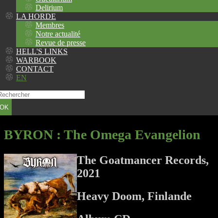
Delirium
LA HORDE
Membres
Notre actualité
Revue de presse
HELL'S LINKS
WARBOOK
CONTACT
EN
OK
BYRON
: The Omega Evangelion
The Goatmancer Records,
2021
Heavy Doom, Finlande