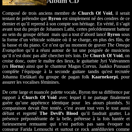
Album CD
Composé de trois anciens membre de
Church Of Void
, il serait
tentant de prétendre que
Byron
est simplement né des cendres de ce
dernier et qu’il reprend à son compte son héritage. En vérité, il s’agit
avant tout du projet de Johannes Lathi, certes précédemment batteur
au sein du groupe défunt mais qui a tout d’abord lancé
Byron
sous
la forme d’un véhicule solitaire où il se charge, en plus des fûts, de
la basse et du piano. Ce n’est qu’au moment de graver
The Omega
Evangelion
qu’il a réuni autour de lui une poignée de musiciens
qu’il n’est donc pas allé chercher très loin. De
Church Of Void
, on
croise donc, outre le maître des lieux, le guitariste Jyri Vahvannen
(ex
Horna
) ainsi que le chanteur Magus Corvus. Jaakko Puusaari
complète l’équipage à la seconde guitare tandis qu'est recrutée
Johanna Eteläkari du groupe de pagan folk
Kaarnekorpi
, pour
assurer les vocalises féminines.
De cette large et nuancée palette vocale, Byron tire sa différence par
rapport à
Church Of Void
avec lequel il ne partage finalement
guère qu’une appétence identique pour les atours plombés. Si
comparaison devait être tentée, c’est avant tout vers le tout aussi
défunt et regretté
The Devil’s Blood
qu’il faudrait gratter. La
présence prépondérante de la belle, prêtresse à la fois hantée et
furieusement remuante qui n’est parfois pas sans évoquer sa
consœur Farida Lemouchi et surtout ce rock antédiluvien comme