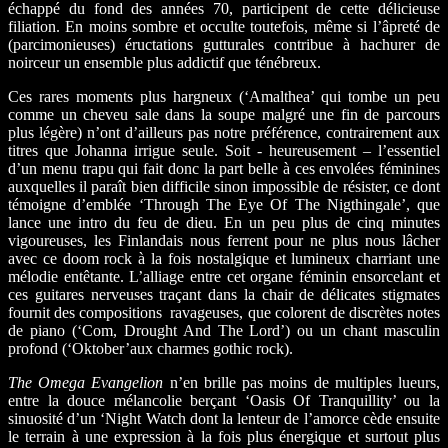
échappé du fond des années 70, participent de cette délicieuse
filiation. En moins sombre et occulte toutefois, même si l’âpreté de
(parcimonieuses) éructations gutturales contribue à hachurer de
noirceur un ensemble plus addictif que ténébreux.
Ces rares moments plus hargneux (‘Amalthea’ qui tombe un peu
comme un cheveu sale dans la soupe malgré une fin de parcours
plus légère) n’ont d’ailleurs pas notre préférence, contrairement aux
titres que Johanna irrigue seule. Soit - heureusement – l’essentiel
d’un menu trapu qui fait donc la part belle à ces envolées féminines
auxquelles il paraît bien difficile sinon impossible de résister, ce dont
témoigne d’emblée ‘Through The Eye Of The Nigthingale’, que
lance une intro du feu de dieu. En un peu plus de cinq minutes
vigoureuses, les Finlandais nous ferrent pour ne plus nous lâcher
avec ce doom rock à la fois nostalgique et lumineux charriant une
mélodie entêtante. L’alliage entre cet organe féminin ensorcelant et
ces guitares nerveuses traçant dans la chair de délicates stigmates
fournit des compositions ravageuses, que colorent de discrètes notes
de piano (‘Com, Drought And The Lord’) ou un chant masculin
profond (‘Oktober’aux charmes gothic rock).
The Omega Evangelion
n’en brille pas moins de multiples lueurs,
entre la douce mélancolie berçant ‘Oasis Of Tranquillity’ ou la
sinuosité d’un ‘Night Watch dont la lenteur de l’amorce cède ensuite
le terrain à une expression à la fois plus énergique et surtout plus