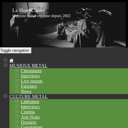
La Horde Noire
Webzine metal extrême depuis 2002
Toggle navigation
MUSIQUE METAL
Chroniques
Interviews
Live reports
Fanzines
News
CULTURE METAL
Littérature
Interviews
Cinéma
Arts Noirs
Dossiers
Gueularium