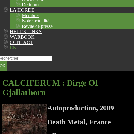
Delirium
LA HORDE
Membres
Notre actualité
Revue de presse
HELL'S LINKS
WARBOOK
CONTACT
EN
OK
CALCIFERUM
: Dirge Of
Gjallarhorn
Autoproduction, 2009
Death Metal, France