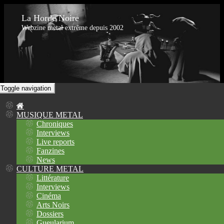
La Horde Noire
Webzine metal extrême depuis 2002
Toggle navigation
MUSIQUE METAL
Chroniques
Interviews
Live reports
Fanzines
News
CULTURE METAL
Littérature
Interviews
Cinéma
Arts Noirs
Dossiers
Gueularium