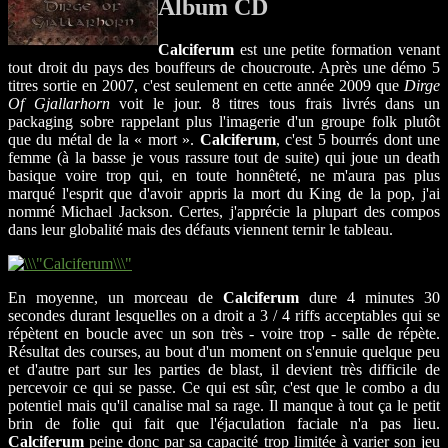
Album CD
Calciferum
est une petite formation venant
tout droit du pays des bouffeurs de choucroute. Après une démo 5
titres sortie en 2007, c'est seulement en cette année 2009 que
Dirge
Of Gjallarhorn
voit le jour. 8 titres tous frais livrés dans un
packaging sobre rappelant plus l'imagerie d'un groupe folk plutôt
que du métal de la « mort ».
Calciferum
, c'est 5 bourrés dont une
femme (à la basse je vous rassure tout de suite) qui joue un death
basique voire trop qui, en toute honnêteté, ne m'aura pas plus
marqué l'esprit que d'avoir appris la mort du King de la pop, j'ai
nommé Michael Jackson. Certes, j'apprécie la plupart des compos
dans leur globalité mais des défauts viennent ternir le tableau.
En moyenne, un morceau de
Calciferum
dure 4 minutes 30
secondes durant lesquelles on a droit a 3 / 4 riffs acceptables qui se
répètent en boucle avec un son très - voire trop - salle de répète.
Résultat des courses, au bout d'un moment on s'ennuie quelque peu
et d'autre part sur les parties de blast, il devient très difficile de
percevoir ce qui se passe. Ce qui est sûr, c'est que le combo a du
potentiel mais qu'il canalise mal sa rage. Il manque à tout ça le petit
brin de folie qui fait que l'éjaculation faciale n'a pas lieu.
Calciferum
peine donc par sa capacité trop limitée à varier son jeu