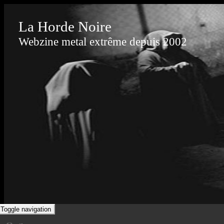
La Horde Noire
Webzine metal extrême depuis 2002
Toggle navigation