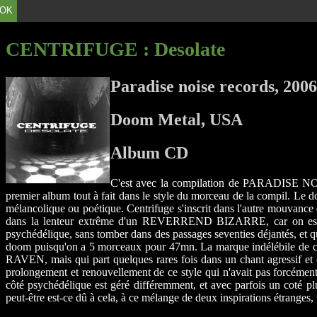
OK
CENTRIFUGE
: Desolate
Paradise noise records, 2006
Doom Metal, USA
Album CD
C'est avec la compilation de PARADIS
premier album tout à fait dans le style du morceau de la compil. L
mélancolique ou poétique. Centrifuge s'inscrit dans l'autre mouvanc
dans la lenteur extrême d'un REVERREND BIZARRE, car on est pas 
psychédélique, sans tomber dans des passages seventies déjantés, et q
doom puisqu'on a 5 morceaux pour 47mn. La marque indélébile de c
RAVEN, mais qui part quelques rares fois dans un chant agressif
prolongement et renouvellement de ce style qui n'avait pas forcément
côté psychédélique est géré différemment, et avec parfois un coté 
peut-être est-ce dû à cela, à ce mélange de deux inspirations étranges,