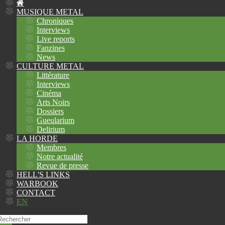
MUSIQUE METAL
Chroniques
Interviews
Live reports
Fanzines
News
CULTURE METAL
Littérature
Interviews
Cinéma
Arts Noirs
Dossiers
Gueularium
Delirium
LA HORDE
Membres
Notre actualité
Revue de presse
HELL'S LINKS
WARBOOK
CONTACT
EN