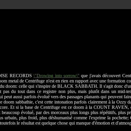
E NOISE RECORDS
\"Drowing into sorrow\"
que j'avais découvert Cent
e doom metal de Centrifuge n'est en rien en rapport avec une format
e du doom: celle qui s'inspire de BLACK SABBATH. Il s'agit donc d'un
du tout dans ce registre non plus, mais plutôt dans un mid-tempo
ui peut aussi parfois évolué vers des passages planants qui peuvent fair
e doom sabbathie, c'est cette intonation parfois clairement à la O
 et core. Et si la base de Centrifuge est ce doom à la COUNT RAVE
 beaucoup évolué, par des morceaux plus longs plus répétitifs, plus pr
plus urbain, plus froid, plus déshumanisé comme l'exprime la pochette
 toutefois le résultat est quelque chose qui manque d'émotion et d'atmos