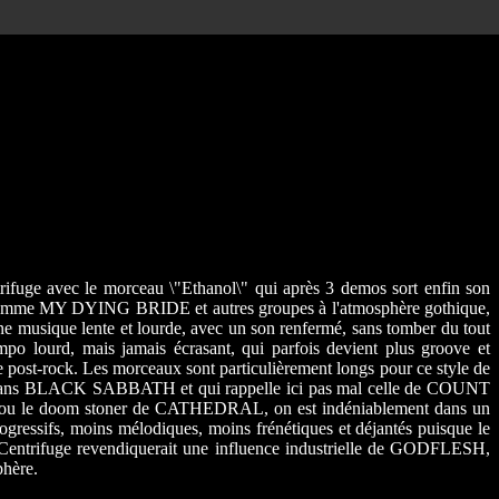
rifuge avec le morceau \"Ethanol\" qui après 3 demos sort enfin son
ion comme MY DYING BRIDE et autres groupes à l'atmosphère gothique,
e musique lente et lourde, avec un son renfermé, sans tomber du tout
 lourd, mais jamais écrasant, qui parfois devient plus groove et
e post-rock. Les morceaux sont particulièrement longs pour ce style de
zzy dans BLACK SABBATH et qui rappelle ici pas mal celle de COUNT
N, ou le doom stoner de CATHEDRAL, on est indéniablement dans un
ogressifs, moins mélodiques, moins frénétiques et déjantés puisque le
; Centrifuge revendiquerait une influence industrielle de GODFLESH,
phère.