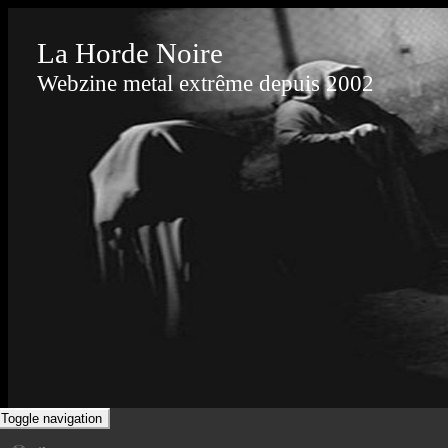
La Horde Noire
Webzine metal extrême depuis 2002
Toggle navigation