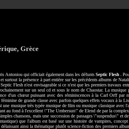
érique, Grèce
hris Antoniou qui officiait également dans les défunts
Septic Flesh
. Pou
t surtout la présence à part entière sur les précédents albums de Natal
Septic Flesh n'est envisageable si ce n'est que les premiers travaux ent
s prochainement sur un seul cd et sous le nom de Chaostar. La musique
ence d'un chœur puissant avec des réminiscences à la Carl Orff par m
x féminine de grande classe avec parfois quelques effets vocaux à la Lis
st une musique très typée musique de film ou musique classique avec l'
nt au fond à l'excellent \"The Umbersun\" de Elend de par la complexité
 simples chansons, mais une succession de passages \"suspendus\" et de 
antastique) que l'album est basé sur une histoire de vampires, concep
laissant ainsi la thématique plutôt science-fiction des premiers albu