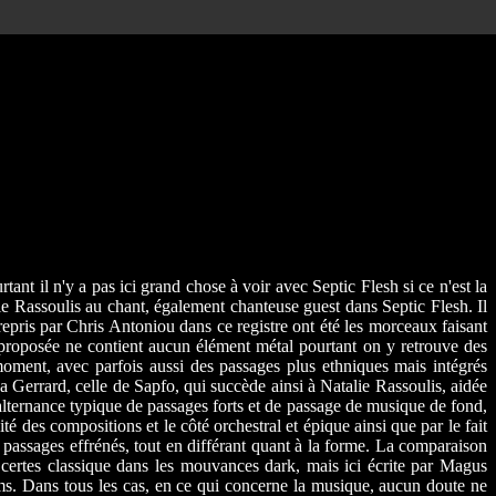
rtant il n'y a pas ici grand chose à voir avec Septic Flesh si ce n'est la
ie Rassoulis au chant, également chanteuse guest dans Septic Flesh. Il
repris par Chris Antoniou dans ce registre ont été les morceaux faisant
 proposée ne contient aucun élément métal pourtant on y retrouve des
oment, avec parfois aussi des passages plus ethniques mais intégrés
a Gerrard, celle de Sapfo, qui succède ainsi à Natalie Rassoulis, aidée
alternance typique de passages forts et de passage de musique de fond,
 des compositions et le côté orchestral et épique ainsi que par le fait
passages effrénés, tout en différant quant à la forme. La comparaison
t certes classique dans les mouvances dark, mais ici écrite par Magus
ms. Dans tous les cas, en ce qui concerne la musique, aucun doute ne