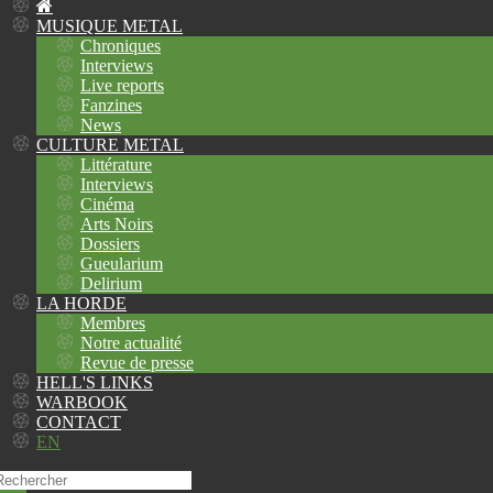
MUSIQUE METAL
Chroniques
Interviews
Live reports
Fanzines
News
CULTURE METAL
Littérature
Interviews
Cinéma
Arts Noirs
Dossiers
Gueularium
Delirium
LA HORDE
Membres
Notre actualité
Revue de presse
HELL'S LINKS
WARBOOK
CONTACT
EN