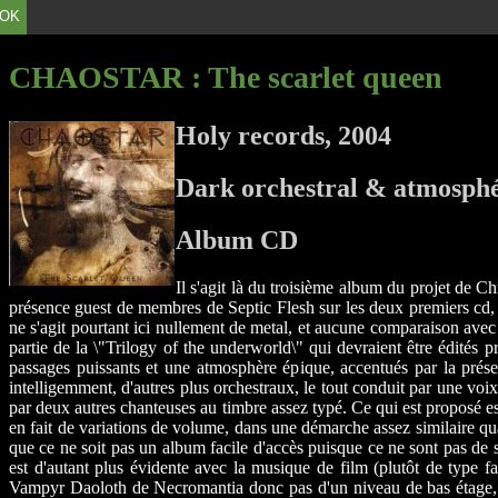
OK
CHAOSTAR
: The scarlet queen
Holy records, 2004
Dark orchestral & atmosph
Album CD
Il s'agit là du troisième album du projet de C
présence guest de membres de Septic Flesh sur les deux premiers cd, e
ne s'agit pourtant ici nullement de metal, et aucune comparaison avec 
partie de la \"Trilogy of the underworld\" qui devraient être édité
passages puissants et une atmosphère épique, accentués par la prés
intelligemment, d'autres plus orchestraux, le tout conduit par une voi
par deux autres chanteuses au timbre assez typé. Ce qui est proposé e
en fait de variations de volume, dans une démarche assez similaire qua
que ce ne soit pas un album facile d'accès puisque ce ne sont pas de
est d'autant plus évidente avec la musique de film (plutôt de type f
Vampyr Daoloth de Necromantia donc pas d'un niveau de bas étage, dé