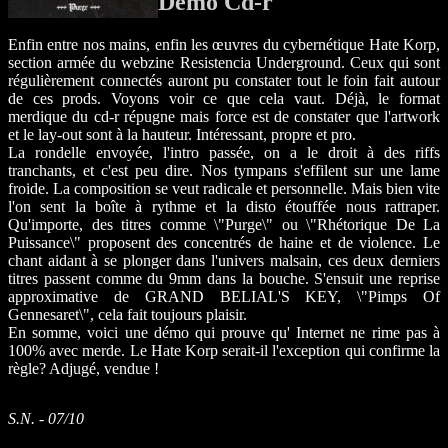
Démo Cd-r
Enfin entre nos mains, enfin les œuvres du cybernétique Hate Korp,
section armée du webzine Resistencia Underground. Ceux qui sont
régulièrement connectés auront pu constater tout le foin fait autour
de ces prods. Voyons voir ce que cela vaut. Déjà, le format
merdique du cd-r répugne mais force est de constater que l'artwork
et le lay-out sont à la hauteur. Intéressant, propre et pro.
La rondelle envoyée, l'intro passée, on a le droit à des riffs
tranchants, et c'est peu dire. Nos tympans s'effilent sur une lame
froide. La composition se veut radicale et personnelle. Mais bien vite
l'on sent la boîte à rythme et la disto étouffée nous rattraper.
Qu'importe, des titres comme \"Purge\" ou \"Rhétorique De La
Puissance\" proposent des concentrés de haine et de violence. Le
chant aidant à se plonger dans l'univers malsain, ces deux derniers
titres passent comme du 9mm dans la bouche. S'ensuit une reprise
approximative de GRAND BELIAL'S KEY, \"Pimps Of
Gennesaret\", cela fait toujours plaisir.
En somme, voici une démo qui prouve qu' Internet ne rime pas à
100% avec merde. Le Hate Korp serait-il l'exception qui confirme la
règle? Adjugé, vendue !
S.N. - 07/10