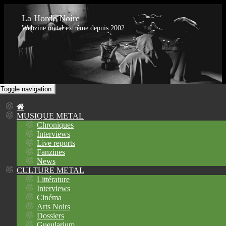
La Horde Noire
Webzine metal extrême depuis 2002
Toggle navigation
MUSIQUE METAL
Chroniques
Interviews
Live reports
Fanzines
News
CULTURE METAL
Littérature
Interviews
Cinéma
Arts Noirs
Dossiers
Gueularium