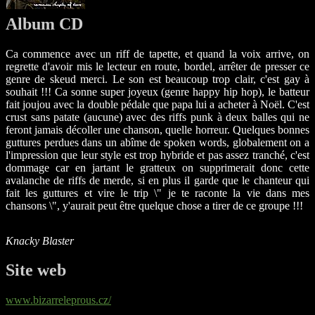
Album CD
Ca commence avec un riff de tapette, et quand la voix arrive, on
regrette d'avoir mis le lecteur en route, bordel, arrêter de presser ce
genre de skeud merci. Le son est beaucoup trop clair, c'est gay à
souhait !!! Ca sonne super joyeux (genre happy hip hop), le batteur
fait joujou avec la double pédale que papa lui a acheter à Noël. C'est
crust sans patate (aucune) avec des riffs punk à deux balles qui ne
feront jamais décoller une chanson, quelle horreur. Quelques bonnes
guttures perdues dans un abîme de spoken words, globalement on a
l'impression que leur style est trop hybride et pas assez tranché, c'est
dommage car en jartant le gratteux on supprimerait donc cette
avalanche de riffs de merde, si en plus il garde que le chanteur qui
fait les guttures et vire le trip \" je te raconte la vie dans mes
chansons \", y'aurait peut être quelque chose a tirer de ce groupe !!!
Knacky Blaster
Site web
www.bizarreleprous.cz/