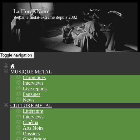
La Horde Noire
Webzine metal extrême depuis 2002
Toggle navigation
MUSIQUE METAL
Chroniques
Interviews
Live reports
Fanzines
News
CULTURE METAL
Littérature
Interviews
Cinéma
Arts Noirs
Dossiers
Gueularium