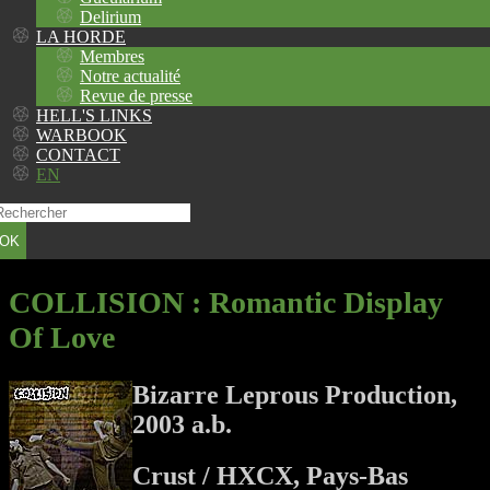
Delirium
LA HORDE
Membres
Notre actualité
Revue de presse
HELL'S LINKS
WARBOOK
CONTACT
EN
OK
COLLISION
: Romantic Display
Of Love
Bizarre Leprous Production,
2003 a.b.
Crust / HXCX, Pays-Bas