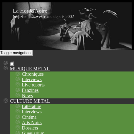
La Horde Noire
Webzine metal extrême depuis 2002
Toggle navigation
MUSIQUE METAL
Chroniques
Interviews
Live reports
Fanzines
News
CULTURE METAL
Littérature
Interviews
Cinéma
Arts Noirs
Dossiers
Gueularium