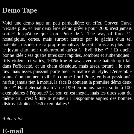
Demo Tape
Voici une démo tape un peu particulière: en effet, Corven Curse
n'existe plus, et leur deuxième démo prévue pour 2000 n'est jamais
sortie? Jusqu'à ce que Lord Puke de \" The way of force \",
nostalgique, certes, mais surtout attristé par le gâchis d'un tel
potentiel, décide, de sa propre initiative, de sortir trois ans plus tard
le joyau d'art noir underground qu'est \" Evil Rise \" ! Et quelle
bonne idée : ses quatre titres sont rapides, sombres et authentiques ;
riffs violents et variés, 100% true et raw, avec une batterie qui fait
dans l'efficacité, et un chant classique, mais assez torturé ; le son,
raw mais assez puissant porte bien la matrice du style. L'ensemble
sonne étonnamment evil! Et comme Lord Puke, en bon passionné,
ne fait jamais rien à moitié, la face B contient la première démo deux
titres \" Hard eternal death \" de 1999 en bonus-tracks, sortie à 100
exemplaires à l'époque? Le son en est inégal, mais les titres sont du
même cru, c'est à dire le meilleur ! Disponible auprès des bonnes
distros. Limitée à 166 exemplaires !
Autocrator
E-mail