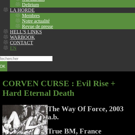
Delirium
LA HORDE
Membres
Notre actualité
Revue de presse
HELL'S LINKS
WARBOOK
CONTACT
EN
OK
CORVEN CURSE
: Evil Rise +
Hard Eternal Death
The Way Of Force, 2003
a.b.
True BM, France