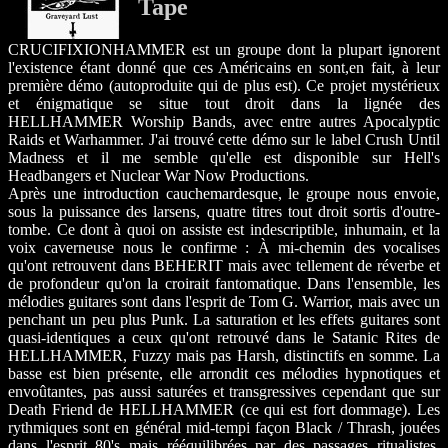
Tape
CRUCIFIXIONHAMMER est un groupe dont la plupart ignorent
l'existence étant donné que ces Américains en sont,en fait, à leur
première démo (autoproduite qui de plus est). Ce projet mystérieux
et énigmatique se situe tout droit dans la lignée des
HELLHAMMER Worship Bands, avec entre autres Apocalyptic
Raids et Warhammer. J'ai trouvé cette démo sur le label Crush Until
Madness et il me semble qu'elle est disponible sur Hell's
Headbangers et Nuclear War Now Productions.
Après une introduction cauchemardesque, le groupe nous envoie,
sous la puissance des larsens, quatre titres tout droit sortis d'outre-
tombe. Ce dont à quoi on assiste est indescriptible, inhumain, et la
voix caverneuse nous le confirme : À mi-chemin des vocalises
qu'ont retrouvent dans BEHERIT mais avec tellement de réverbe et
de profondeur qu'on la croirait fantomatique. Dans l'ensemble, les
mélodies guitares sont dans l'esprit de Tom G. Warrior, mais avec un
penchant un peu plus Punk. La saturation et les effets guitares sont
quasi-identiques a ceux qu'ont retrouvé dans le Satanic Rites de
HELLHAMMER, Fuzzy mais pas Harsh, distinctifs en somme. La
basse est bien présente, elle arrondit ces mélodies hypnotiques et
envoûtantes, pas aussi saturées et transgressives cependant que sur
Death Friend de HELLHAMMER (ce qui est fort dommage). Les
rythmiques sont en général mid-tempi façon Black / Thrash, jouées
dans l'esprit 80's mais rééquilibrées par des passages ritualistes,