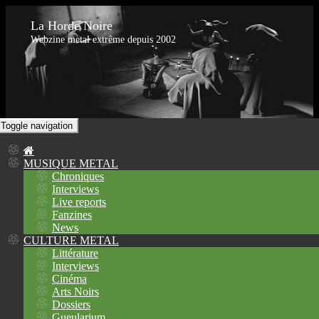
La Horde Noire
Webzine metal extrême depuis 2002
Toggle navigation
MUSIQUE METAL
Chroniques
Interviews
Live reports
Fanzines
News
CULTURE METAL
Littérature
Interviews
Cinéma
Arts Noirs
Dossiers
Gueularium