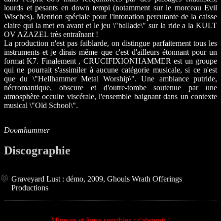
lourds et pesants en down tempi (notamment sur le morceau Evil
Wisches). Mention spéciale pour l'intonation percutante de la caisse
claire qui la met en avant et le jeu \"ballade\" sur la ride a la KULT
OV AZAZEL très entraînant !
La production n'est pas faiblarde, on distingue parfaitement tous les
instruments et je dirais même que c'est d'ailleurs étonnant pour un
format K7. Finalement , CRUCIFIXIONHAMMER est un groupe
qui ne pourrait s'assimiler à aucune catégorie musicale, si ce n'est
que du \"Hellhammer Metal Worship\". Une ambiance putride,
nécromantique, obscure et d'outre-tombe soutenue par une
atmosphère occulte viscérale, l'ensemble baignant dans un contexte
musical \"Old School\".
Doomhammer
Discographie
Graveyard Lust : démo, 2009, Ghouls Wrath Offerings
Productions
Mineurs et âmes sensibles : s'abstenir !