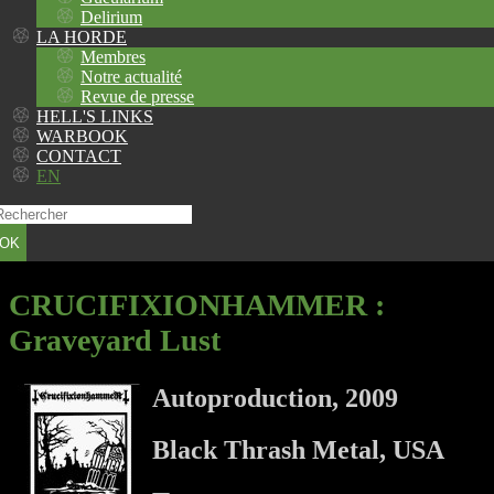
Delirium
LA HORDE
Membres
Notre actualité
Revue de presse
HELL'S LINKS
WARBOOK
CONTACT
EN
OK
CRUCIFIXIONHAMMER
:
Graveyard Lust
Autoproduction, 2009
Black Thrash Metal, USA