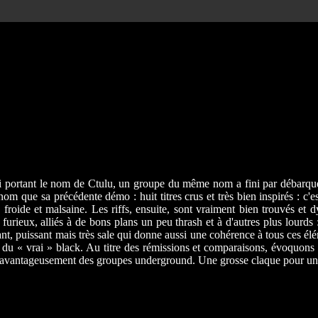
ui portant le nom de Ctulu, un groupe du même nom a fini par débarqu
que sa précédente démo : huit titres crus et très bien inspirés : c'es
froide et malsaine. Les riffs, ensuite, sont vraiment bien trouvés et 
rieux, alliés à de bons plans un peu thrash et à d'autres plus lourds :
nchant, puissant mais très sale qui donne aussi une cohérence à tous ces é
ille du « vrai » black. Au titre des rémissions et comparaisons, évoquo
er avantageusement des groupes underground. Une grosse claque pour un