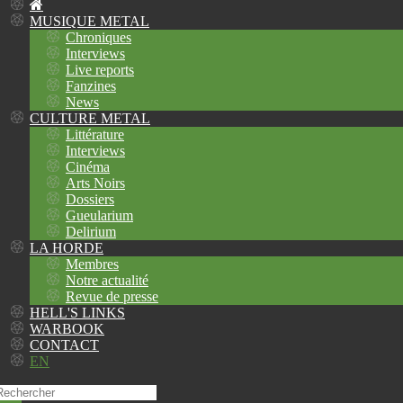
MUSIQUE METAL
Chroniques
Interviews
Live reports
Fanzines
News
CULTURE METAL
Littérature
Interviews
Cinéma
Arts Noirs
Dossiers
Gueularium
Delirium
LA HORDE
Membres
Notre actualité
Revue de presse
HELL'S LINKS
WARBOOK
CONTACT
EN