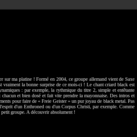
er sur ma platine ! Formé en 2004, ce groupe allemand vient de Saxe
t vraiment la bonne surprise de ce mois-ci ! Le chant criard black est
dynamiques : par exemple, la rythmique du titre 2, simple et entêtante
 chacun et bien dosé et fait vite prendre la mayonnaise. Des intros et
léments pour faire de « Freie Geister » un pur joyau de black metal. Pas
ns l'esprit d'un Enthroned ou d'un Corpus Christi, par exemple. Comme
 petit groupe. A découvrir absolument !