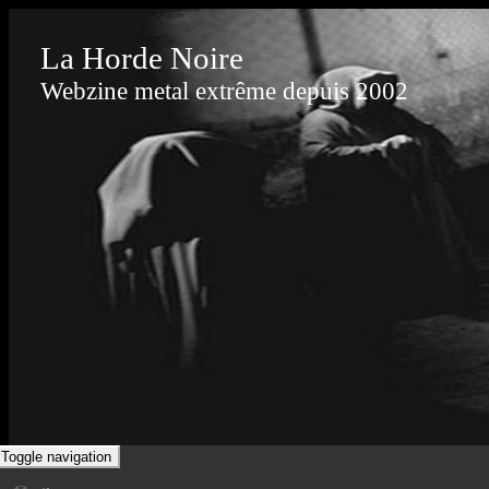
La Horde Noire
Webzine metal extrême depuis 2002
Toggle navigation