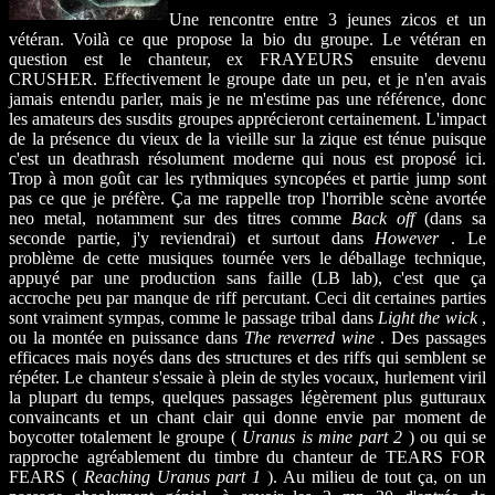
Une rencontre entre 3 jeunes zicos et un
vétéran. Voilà ce que propose la bio du groupe. Le vétéran en
question est le chanteur, ex FRAYEURS ensuite devenu
CRUSHER. Effectivement le groupe date un peu, et je n'en avais
jamais entendu parler, mais je ne m'estime pas une référence, donc
les amateurs des susdits groupes apprécieront certainement. L'impact
de la présence du vieux de la vieille sur la zique est ténue puisque
c'est un deathrash résolument moderne qui nous est proposé ici.
Trop à mon goût car les rythmiques syncopées et partie jump sont
pas ce que je préfère. Ça me rappelle trop l'horrible scène avortée
neo metal, notamment sur des titres comme
Back off
(dans sa
seconde partie, j'y reviendrai) et surtout dans
However
. Le
problème de cette musiques tournée vers le déballage technique,
appuyé par une production sans faille (LB lab), c'est que ça
accroche peu par manque de riff percutant. Ceci dit certaines parties
sont vraiment sympas, comme le passage tribal dans
Light the wick
,
ou la montée en puissance dans
The reverred wine
. Des passages
efficaces mais noyés dans des structures et des riffs qui semblent se
répéter. Le chanteur s'essaie à plein de styles vocaux, hurlement viril
la plupart du temps, quelques passages légèrement plus gutturaux
convaincants et un chant clair qui donne envie par moment de
boycotter totalement le groupe (
Uranus is mine part 2
) ou qui se
rapproche agréablement du timbre du chanteur de TEARS FOR
FEARS (
Reaching Uranus part 1
). Au milieu de tout ça, on un