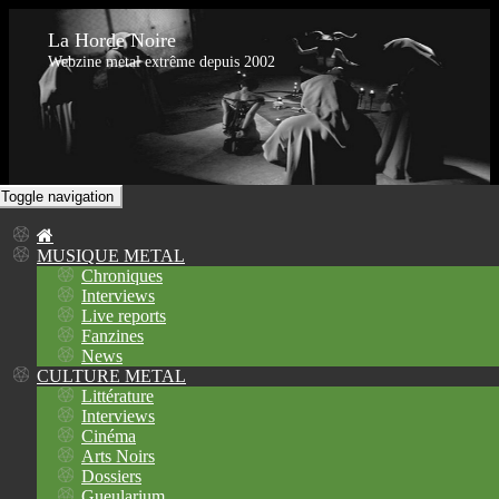
La Horde Noire
Webzine metal extrême depuis 2002
Toggle navigation
MUSIQUE METAL
Chroniques
Interviews
Live reports
Fanzines
News
CULTURE METAL
Littérature
Interviews
Cinéma
Arts Noirs
Dossiers
Gueularium