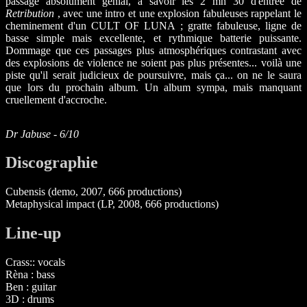
passage absolument génial, à savoir les 2 mn 30 d'entrée de
Retribution
, avec une intro et une explosion fabuleuses rappelant le
cheminement d'un CULT OF LUNA ; gratte fabuleuse, ligne de
basse simple mais excellente, et rythmique batterie puissante.
Dommage que ces passages plus atmosphériques contrastant avec
des explosions de violence ne soient pas plus présentes... voilà une
piste qu'il serait judicieux de poursuivre, mais ça... on ne le saura
que lors du prochain album. Un album sympa, mais manquant
cruellement d'accroche.
Dr Jabuse - 6/10
Discographie
Cubensis (demo, 2007, 666 productions)
Metaphysical impact (LP, 2008, 666 productions)
Line-up
Crass:: vocals
Rèna : bass
Ben : guitar
3D : drums