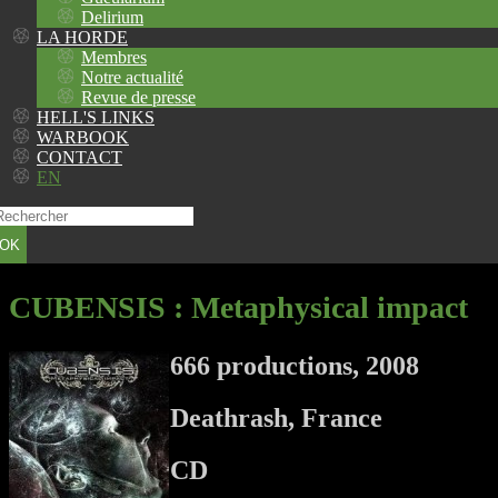
Delirium
LA HORDE
Membres
Notre actualité
Revue de presse
HELL'S LINKS
WARBOOK
CONTACT
EN
OK
CUBENSIS
: Metaphysical impact
666 productions, 2008
Deathrash, France
CD