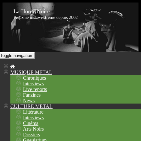
La Horde Noire
Webzine metal extrême depuis 2002
Toggle navigation
MUSIQUE METAL
Chroniques
Interviews
Live reports
Fanzines
News
CULTURE METAL
Littérature
Interviews
Cinéma
Arts Noirs
Dossiers
Gueularium