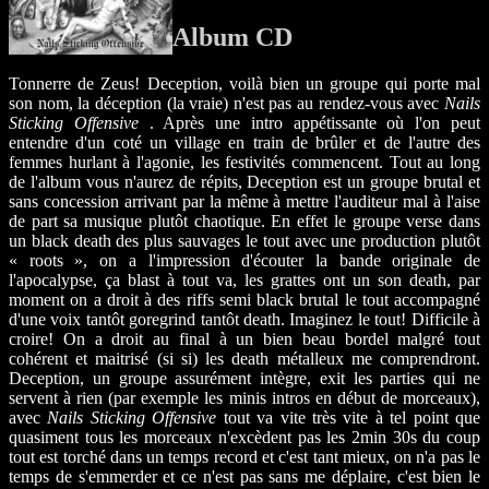
Album CD
Tonnerre de Zeus! Deception, voilà bien un groupe qui porte mal
son nom, la déception (la vraie) n'est pas au rendez-vous avec
Nails
Sticking Offensive
. Après une intro appétissante où l'on peut
entendre d'un coté un village en train de brûler et de l'autre des
femmes hurlant à l'agonie, les festivités commencent. Tout au long
de l'album vous n'aurez de répits, Deception est un groupe brutal et
sans concession arrivant par la même à mettre l'auditeur mal à l'aise
de part sa musique plutôt chaotique. En effet le groupe verse dans
un black death des plus sauvages le tout avec une production plutôt
« roots », on a l'impression d'écouter la bande originale de
l'apocalypse, ça blast à tout va, les grattes ont un son death, par
moment on a droit à des riffs semi black brutal le tout accompagné
d'une voix tantôt goregrind tantôt death. Imaginez le tout! Difficile à
croire! On a droit au final à un bien beau bordel malgré tout
cohérent et maitrisé (si si) les death métalleux me comprendront.
Deception, un groupe assurément intègre, exit les parties qui ne
servent à rien (par exemple les minis intros en début de morceaux),
avec
Nails Sticking Offensive
tout va vite très vite à tel point que
quasiment tous les morceaux n'excèdent pas les 2min 30s du coup
tout est torché dans un temps record et c'est tant mieux, on n'a pas le
temps de s'emmerder et ce n'est pas sans me déplaire, c'est bien le