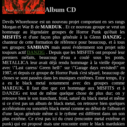
Album CD
Devils Whorehouse est un nouveau projet comportant en ses rangs
Morgan et War B de
MARDUK
. Et ce nouveau groupe se veut un
hommage au légendaire groupes de Horror Punk qu'était les
MISFITS
et d'une façon plus générale à la Glenn
DANZIG
,
chanteur de cette formation de référence pour beaucoup, et à tous
ses groupes:
SAMHAIN
mais aussi évidemment son projet solo
toujours actif
DANZIG
. Depuis que les MISFITS ont proposé leur
premiers méfaits, beaucoup d'eau a coulé sous les ponts,
METALLICA leur avait déjà rendu hommage à la vieille époque
avec \"Last caress/ Green hell\" sur \"Garage days revisited\" en
1987, et depuis ce groupe de Horror Punk s'est séparé, beaucoup de
choses se sont passées dans les musiques extrêmes. Entre temps, il y
a eu le black metal notamment avec des groupes comme
MARDUK. Il faut dire que cet hommage aux MISFITS et à
DANZIG est tout de même quelque chose de plus dur; on y
retrouve bien le son tranchant, froid, saturé du black metal et même
si ce n'est pas un album de black metal, on retrouve bien quelques
accélérations ou sonorités black metal comme au début de l'album et
d'une façon générale même si le rythme est différent dans un son
plus extrême. Ce n'est pas ici du crust (rencontre metal extrême et
punk) qui est proposé mais une rencontre entre le black mardukien