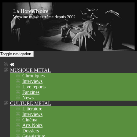
La Horde Noire
Webzine metal extrême depuis 2002
Toggle navigation
MUSIQUE METAL
Chroniques
Interviews
Live reports
Fanzines
News
CULTURE METAL
Littérature
Interviews
Cinéma
Arts Noirs
Dossiers
Gueularium