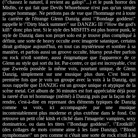
(\"chassez le naturel, il revient au galop\"...) et le punk horror des
Misfits, ce qui fait que Devils Whorehouse n'est pas qu'un simple
groupe hommage. Ne perdons pas de vue que l'hommage est à toute
la carrière de l'étrange Glenn Danzig ainsi \"Bondage goddess\"
rappelle le \"Dirty black summer\" sur DANZIG III \"How the god's
kill\" donc plus lent. Si le style des MISFITS est plus horror punk, le
style de Danzig dans son projet solo est je trouve plus compliqué à
définir, une sorte de heavy occulte avec imagerie satanique, certains
dirait gothique aujourd'hui, en tout cas mystérieuse et sombre à sa
manière, et parfois aussi un groove occulte, bluesy peut-être parfois
ou rock n'roll sombre, aussi énigmatique que l'apparence de ce
Glenn au style qui sort du lot. Par-contre, ce qui est incroyable, c'est
que Zweeda possède la même voix, pourtant unique, de Glenn
Danzig, simplement sur une musique plus dure. C'est bien la
première fois que je vois un groupe avec la voix à la Danzig, qui
nous rappelle que DANZIG est un groupe unique et atypique de la
scène metal. Cet album de 36 minutes est fort appréciable déjà pour
la rareté d'un tel hommage (mérité) à Danzig puis par la façon de le
rendre, c'est-à-dire en reprenant des éléments typiques de Danzig
comme sa voix, ici accompagnée par une musique
incontestablement plus moderne et plus extrême dans le fond. On
retrouve un petit côté kitsh et cliché dans l'imagerie: vampires, sexy
dominatrice, ou dans les titres \"Bondage goddess\", \"Erotikill\"
(des collages de mots comme aime à les faire Danzig), \"Blood
nymphomane\" un peu comme si c'était une sorte de rock n'roll à la