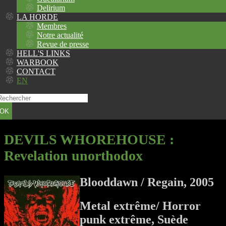
Delirium
LA HORDE
Membres
Notre actualité
Revue de presse
HELL'S LINKS
WARBOOK
CONTACT
EN
OK
DEVILS WHOREHOUSE
:
Revelation unorthodox
Blooddawn / Regain, 2005
Metal extrême/ Horror
punk extrême, Suède