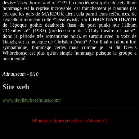
devise: \"sex, horror and rn'r\"?!? La deuxième surprise de cet album
hommage est la reprise incroyable, car franchement je n'aurais pas
cru que les gars de MARDUK aient cela parmi leurs références, de
l'excellent morceau culte \"Deathwish\" du
CHRISTIAN DEATH
de l'époque gothic deathrock (issu du post punk) sur l'album
\"Deathwish\" (1982) (prédécesseur de \"Only theatre of pain\",
donc la période très romantisme noir), et surtout avec la voix de
Danzig sur la musique de Christian Death?!? Au final un album fort
sympathique, hommage certes mais comme je l'ai dit Devils
Whorehouse est plus qu'un simple hommage puisque le groupe a
une identité.
Adnauseam - 8/10
Site web
www.devilswhorehouse.com/
Mineurs et âmes sensibles : s'abstenir !