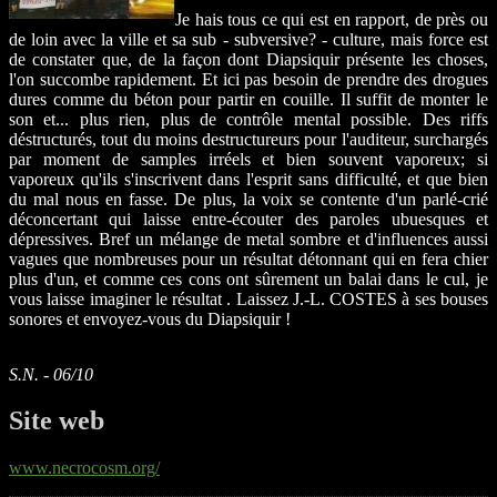
Je hais tous ce qui est en rapport, de près ou
de loin avec la ville et sa sub - subversive? - culture, mais force est
de constater que, de la façon dont Diapsiquir présente les choses,
l'on succombe rapidement. Et ici pas besoin de prendre des drogues
dures comme du béton pour partir en couille. Il suffit de monter le
son et... plus rien, plus de contrôle mental possible. Des riffs
déstructurés, tout du moins destructureurs pour l'auditeur, surchargés
par moment de samples irréels et bien souvent vaporeux; si
vaporeux qu'ils s'inscrivent dans l'esprit sans difficulté, et que bien
du mal nous en fasse. De plus, la voix se contente d'un parlé-crié
déconcertant qui laisse entre-écouter des paroles ubuesques et
dépressives. Bref un mélange de metal sombre et d'influences aussi
vagues que nombreuses pour un résultat détonnant qui en fera chier
plus d'un, et comme ces cons ont sûrement un balai dans le cul, je
vous laisse imaginer le résultat . Laissez J.-L. COSTES à ses bouses
sonores et envoyez-vous du Diapsiquir !
S.N. - 06/10
Site web
www.necrocosm.org/