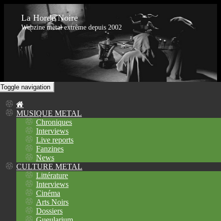
La Horde Noire
Webzine metal extrême depuis 2002
Toggle navigation
MUSIQUE METAL
Chroniques
Interviews
Live reports
Fanzines
News
CULTURE METAL
Littérature
Interviews
Cinéma
Arts Noirs
Dossiers
Gueularium