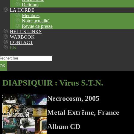
Delirium
LA HORDE
Membres
Notre actualité
Revue de presse
HELL'S LINKS
WARBOOK
CONTACT
EN
OK
DIAPSIQUIR
: Virus S.T.N.
Necrocosm, 2005
Metal Extrême, France
Album CD