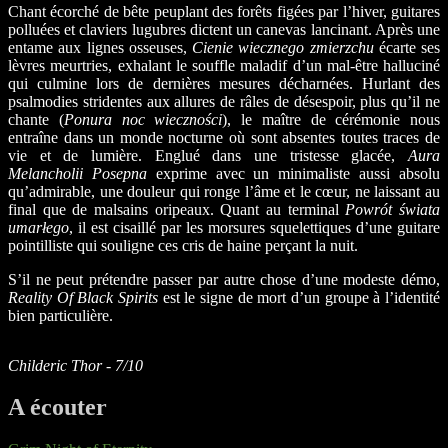
Chant écorché de bête peuplant des forêts figées par l’hiver, guitares
polluées et claviers lugubres dictent un canevas lancinant. Après une
entame aux lignes osseuses,
Cienie wiecznego zmierzchu
écarte ses
lèvres meurtries, exhalant le souffle maladif d’un mal-être halluciné
qui culmine lors de dernières mesures décharnées. Hurlant des
psalmodies stridentes aux allures de râles de désespoir, plus qu’il ne
chante (
Ponura noc wieczności
), le maître de cérémonie nous
entraîne dans un monde nocturne où sont absentes toutes traces de
vie et de lumière. Englué dans une tristesse glacée,
Aura
Melancholii Posepna
exprime avec un minimaliste aussi absolu
qu’admirable, une douleur qui ronge l’âme et le cœur, ne laissant au
final que de malsains oripeaux. Quant au terminal
Powrót świata
umarłego
, il est cisaillé par les morsures squelettiques d’une guitare
pointilliste qui souligne ces cris de haine perçant la nuit.
S’il ne peut prétendre passer par autre chose d’une modeste démo,
Reality Of Black Spirits
est le signe de mort d’un groupe à l’identité
bien particulière.
Childeric Thor - 7/10
A écouter