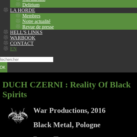
Delirium
LA HORDE
Membres
Notre actualité
Revue de presse
HELL'S LINKS
WARBOOK
CONTACT
EN
OK
DUCH CZERNI
: Reality Of Black
Spirits
War Productions, 2016
Black Metal, Pologne