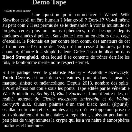
Demo Tape
Une question pour commencer : Wened Wilk
Slawibor est-il un être humain ? Mange-t-il ? Dort-il ? Va-t-il même
au petit coin ? Il est permis de se le demander, à voir la multitude de
projets, certes plus ou moins éphémères, qu’il besogne depuis
quelques années à peine…Sans doute inconnu en dehors de sa cage
d’escalier, le Polonais est par contre bien connu des amateurs de cet
art noir venu d’Europe de l’Est, qu’il ne cesse d’honorer, parfois
chanteur, d’autre fois simple batteur. Grâce à son implication dans
Blood Stronghold
, chez lequel il se contente de trôner derrière les
fûts, le bonhomme mérite notre respect éternel.
S’il le partage avec le guitariste Maciej « Azatoth » Szewczyk,
Duch Czerny
est une de ses créatures, portant dans la peau sa
marque, sinistre et mélancolique. Depuis 2013, nombre des splits,
EPs et démos ont coulé sous les ponts. Tape éditée par le vénérable
War Productions,
Reality Of Black Spirits
est l’une d’entre elles, en
réalité, agrégat de
Cienie wiecznego zmierzchu
et de
Widma
czarnych dusz.
Quatre plaintes d’un true black metal (é)pur(é),
oscillant entre cinq et six minutes au jus, qu’enveloppe une prise de
son volontairement rudimentaire, se répandent, tapissant pendant un
peu plus de vingt minutes la crypte qui les a vu naître d’atmosphères
morbides et funéraires.