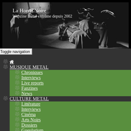
La Horde Noire
Webzine metal extrême depuis 2002
Toggle navigation
MUSIQUE METAL
Chroniques
Interviews
Live reports
Fanzines
News
CULTURE METAL
Littérature
Interviews
Cinéma
Arts Noirs
Dossiers
Gueularium