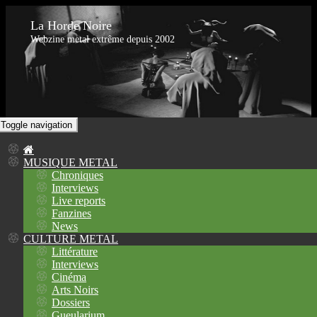
La Horde Noire
Webzine metal extrême depuis 2002
Toggle navigation
MUSIQUE METAL
Chroniques
Interviews
Live reports
Fanzines
News
CULTURE METAL
Littérature
Interviews
Cinéma
Arts Noirs
Dossiers
Gueularium