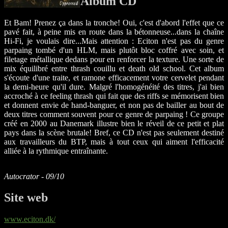
Album CD
Et Bam! Prenez ça dans la tronche! Oui, c'est d'abord l'effet que ce
pavé fait, à peine mis en route dans la bétonneuse...dans la chaîne
Hi-Fi, je voulais dire...Mais attention : Eciton n'est pas du genre
parpaing tombé d'un HLM, mais plutôt bloc coffré avec soin, et
filetage métallique dedans pour en renforcer la texture. Une sorte de
mix équilibré entre thrash couillu et death old school. Cet album
s'écoute d'une traite, et ramone efficacement votre cervelet pendant
la demi-heure qu'il dure. Malgré l'homogénéité des titres, j'ai bien
accroché à ce feeling thrash qui fait que des riffs se mémorisent bien
et donnent envie de hand-banguer, et non pas de bailler au bout de
deux titres comment souvent pour ce genre de parpaing ! Ce groupe
créé en 2000 au Danemark illustre bien le réveil de ce petit et plat
pays dans la scène brutale! Bref, ce CD n'est pas seulement destiné
aux travailleurs du BTP, mais à tout ceux qui aiment l'efficacité
alliée à la rythmique entraînante.
Autocrator - 09/10
Site web
www.eciton.dk/