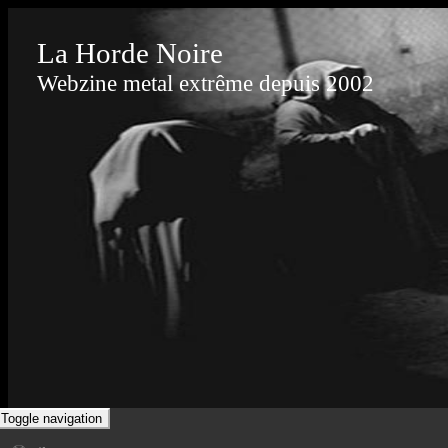
La Horde Noire
Webzine metal extrême depuis 2002
Toggle navigation