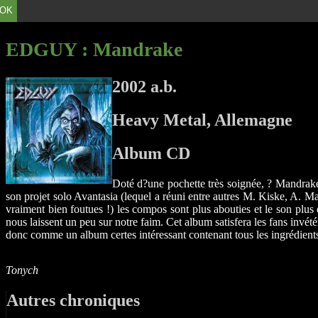
OK
EDGUY
: Mandrake
2002 a.b.
Heavy Metal, Allemagne
Album CD
Doté d?une pochette très soignée, ? Mandrake
son projet solo Avantasia (lequel a réuni entre autres M. Kiske, A. Ma
vraiment bien foutues !) les compos sont plus abouties et le son pl
nous laissent un peu sur notre faim. Cet album satisfera les fans inv
donc comme un album certes intéressant contenant tous les ingrédients 
Tonych
Autres chroniques