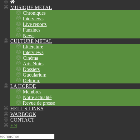
MUSIQUE METAL
Chroniques
Interviews
Live reports
Fanzines
News
CULTURE METAL
Littérature
Interviews
Cinéma
Arts Noirs
Dossiers
Gueularium
Delirium
LA HORDE
Membres
Notre actualité
Revue de presse
HELL'S LINKS
WARBOOK
CONTACT
EN