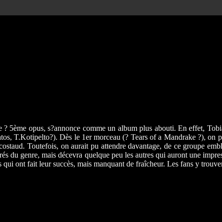
 ? 5ème opus, s?annonce comme un album plus abouti. En effet, Tobias
tos, T.Kotipelto?). Dès le 1er morceau (? Tears of a Mandrake ?), on peut
us costaud. Toutefois, on aurait pu attendre davantage, de ce groupe
étérés du genre, mais décevra quelque peu les autres qui auront une im
qui ont fait leur succès, mais manquant de fraîcheur. Les fans y trouver