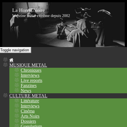
La Horde Noire
Webzine metal extrême depuis 2002
Toggle navigation
MUSIQUE METAL
Chroniques
Interviews
Live reports
Fanzines
News
CULTURE METAL
Littérature
Interviews
Cinéma
Arts Noirs
Dossiers
Gueularium