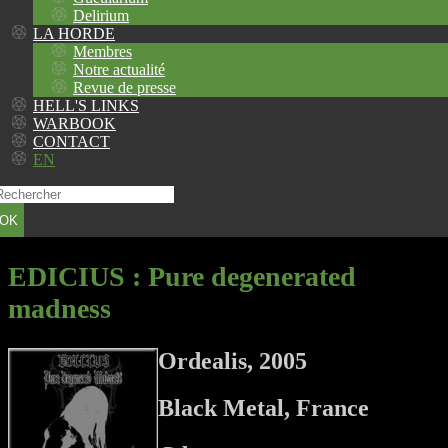
Delirium
LA HORDE
Membres
Notre actualité
Revue de presse
HELL'S LINKS
WARBOOK
CONTACT
EN
OK
EDICIUS
: Pure degenerated
madness
Ordealis, 2005
Black Metal, France