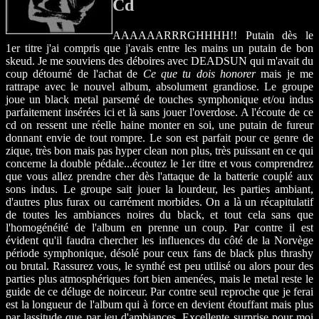
Cd
AAAAAARRRGHHHH!! Putain dès le
1er titre j'ai compris que j'avais entre les mains un putain de bon
skeud. Je me souviens des déboires avec DEADSUN qui m'avait du
coup détourné de l'achat de
Ce que tu dois honorer
mais je me
rattrape avec le nouvel album, absolument grandiose. Le groupe
joue un black metal parsemé de touches symphonique et/ou indus
parfaitement insérées ici et là sans jouer l'overdose. A l'écoute de ce
cd on ressent une réelle haine monter en soi, une putain de fureur
donnant envie de tout rompre. Le son est parfait pour ce genre de
zique, très bon mais pas hyper clean non plus, très puissant en ce qui
concerne la double pédale...écoutez le 1er titre et vous comprendrez
que vous allez prendre cher dès l'attaque de la batterie couplé aux
sons indus. Le groupe sait jouer la lourdeur, les parties ambiant,
d'autres plus furax ou carrément morbides. On a là un récapitulatif
de toutes les ambiances noires du black, et tout cela sans que
l'homogénéité de l'album en prenne un coup. Par contre il est
évident qu'il faudra chercher les influences du côté de la Norvège
période symphonique, désolé pour ceux fans de black plus thrashy
ou brutal. Rassurez vous, le synthé est peu utilisé ou alors pour des
parties plus atmosphériques fort bien amenées, mais le metal reste le
guide de ce déluge de noirceur. Par contre seul reproche que je ferai
est la longueur de l'album qui à force en devient étouffant mais plus
par lassitude que par jeu d'ambiances. Excellente surprise pour moi