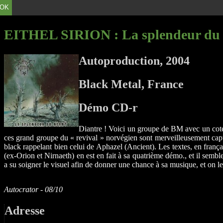
OK
EITHEL SIRION
: La splendeur du
Autoproduction, 2004
Black Metal, France
Démo CD-r
Diantre ! Voici un groupe de BM avec un coté 
ces grand groupe du « revival » norvégien sont merveilleusement captés
black rappelant bien celui de Aphazel (Ancient). Les textes, en fran
(ex-Orion et Nirnaeth) en est en fait à sa quatrième démo., et il sembl
a su soigner le visuel afin de donner une chance à sa musique, et on l
Autocrator - 08/10
Adresse