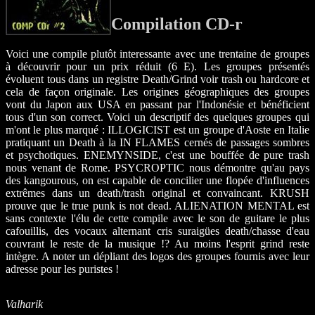
Compilation CD-r
Voici une compile plutôt interessante avec une trentaine de groupes
à découvrir pour un prix réduit (6 E). Les groupes présentés
évoluent tous dans un registre Death/Grind voir trash ou hardcore et
cela de façon originale. Les origines géographiques des groupes
vont du Japon aux USA en passant par l'Indonésie et bénéficient
tous d'un son correct. Voici un descriptif des quelques groupes qui
m'ont le plus marqué : ILLOGICIST est un groupe d'Aoste en Italie
pratiquant un Death à la IN FLAMES cernés de passages sombres
et psychotiques. ENEMYNSIDE, c'est une bouffée de pure trash
nous venant de Rome. PSYCROPTIC nous démontre qu'au pays
des kangourous, on est capable de concilier une flopée d'influences
extrêmes dans un death/trash original et convaincant. KRUSH
prouve que le true punk is not dead. ALIENATION MENTAL est
sans contexte l'élu de cette compile avec le son de guitare le plus
cafouillis, des vocaux alternant cris suraigües death/chasse d'eau
couvrant le reste de la musique !? Au moins l'esprit grind reste
intègre. A noter un dépliant des logos des groupes fournis avec leur
adresse pour les puristes !
Valharik