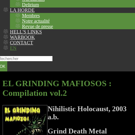
Delirium
LA HORDE
Membres
Notre actualité
Revue de presse
HELL'S LINKS
WARBOOK
CONTACT
EN
OK
EL GRINDING MAFIOSOS
:
Compilation vol.2
Nihilistic Holocaust, 2003
a.b.
Grind Death Metal