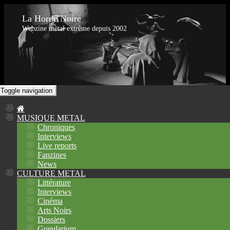
La Horde Noire
Webzine metal extrême depuis 2002
Toggle navigation
MUSIQUE METAL
Chroniques
Interviews
Live reports
Fanzines
News
CULTURE METAL
Littérature
Interviews
Cinéma
Arts Noirs
Dossiers
Gueularium