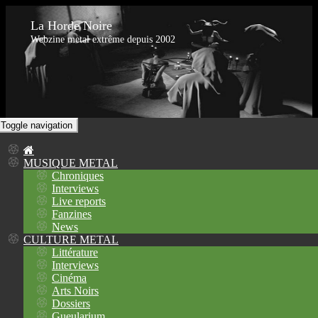
La Horde Noire
Webzine metal extrême depuis 2002
Toggle navigation
MUSIQUE METAL
Chroniques
Interviews
Live reports
Fanzines
News
CULTURE METAL
Littérature
Interviews
Cinéma
Arts Noirs
Dossiers
Gueularium