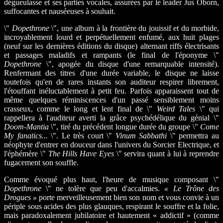
dégueulasse et ses parties vocales, assurées par le leader Jus Oborn,
suffocantes et nauséeuses à souhait.
\"
Dopethrone
\", une album à la frontière du jouissif et du morbide,
incroyablement lourd et perpétuellement enfumé, aux huit plages
(neuf sur les dernières éditions du disque) alternant riffs électrisants
et passages maladifs et rampants (le final de l'éponyme \"
Dopethrone
\", apogée du disque d'une remarquable intensité).
Renfermant des titres d'une durée variable, le disque ne laisse
toutefois qu'en de rares instants son auditeur respirer librement,
l'étouffant inéluctablement à petit feu. Parfois apparaissent tout de
même quelques réminiscences d'un passé sensiblement moins
crasseux, comme le long et lent final de \"
Weird Tales
\" qui
rappellera à l'auditeur averti la grâce psychédélique du génial \"
Doom-Mantia
\", tiré du précédent longue durée du groupe \"
Come
My fanatics...
\". Le très court \"
Vinum Sabbathi
\" permettra au
néophyte d'entrer en douceur dans l'univers du Sorcier Electrique, et
l'éphémère \"
The Hills Have Eyes
\" servira quant à lui à reprendre
fugacement son souffle.
Comme évoqué plus haut, l'heure de musique composant \"
Dopethrone
\" ne tolère que peu d'accalmies.
« Le Trône des
Drogues »
porte merveilleusement bien son nom et vous convie à un
périple sous acides des plus glauques, respirant le souffre et la folie,
mais paradoxalement jubilatoire et hautement « addictif » (comme