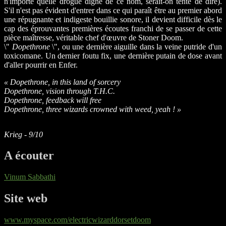
n'importe quelle drogue digne de ce nom, serait-on tenté de dire).
S'il n'est pas évident d'entrer dans ce qui paraît être au premier abord
une répugnante et indigeste bouillie sonore, il devient difficile dès le
cap des éprouvantes premières écoutes franchi de se passer de cette
pièce maîtresse, véritable chef d'œuvre de Stoner Doom.
\"
Dopethrone
\", ou une dernière aiguille dans la veine putride d'un
toxicomane. Un dernier foutu fix, une dernière putain de dose avant
d'aller pourrir en Enfer.
« Dopethrone, in this land of sorcery
Dopethrone, vision through T.H.C.
Dopethrone, feedback will free
Dopethrone, three wizards crowned with weed, yeah ! »
Krieg - 9/10
A écouter
Vinum Sabbathi
Site web
www.myspace.com/electricwizarddorsetdoom