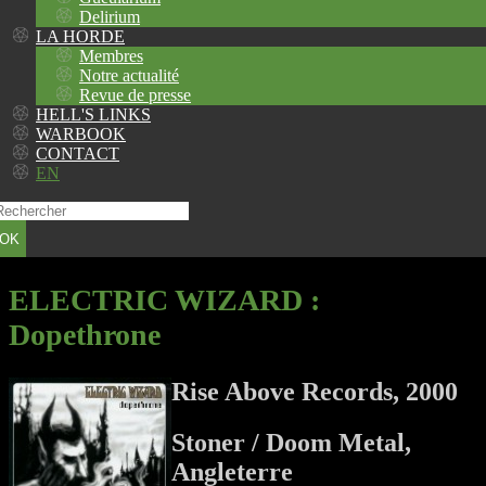
Delirium
LA HORDE
Membres
Notre actualité
Revue de presse
HELL'S LINKS
WARBOOK
CONTACT
EN
OK
ELECTRIC WIZARD
:
Dopethrone
Rise Above Records, 2000
Stoner / Doom Metal,
Angleterre