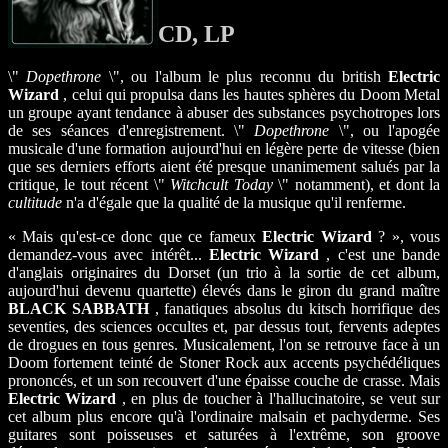
CD, LP
\"
Dopethrone
\", ou l'album le plus reconnu du british
Electric
Wizard
, celui qui propulsa dans les hautes sphères du Doom Metal
un groupe ayant tendance à abuser des substances psychotropes lors
de ses séances d'enregistrement. \"
Dopethrone
\", ou l'apogée
musicale d'une formation aujourd'hui en légère perte de vitesse (bien
que ses derniers efforts aient été presque unanimement salués par la
critique, le tout récent \"
Witchcult Today
\" notamment), et dont la
cultitude
n'a d'égale que la qualité de la musique qu'il renferme.
« Mais qu'est-ce donc que ce fameux
Electric Wizard
? », vous
demandez-vous avec intérêt...
Electric Wizard
, c'est une bande
d'anglais originaires du Dorset (un trio à la sortie de cet album,
aujourd'hui devenu quartette) élevés dans le giron du grand maître
BLACK SABBATH
, fanatiques absolus du kitsch horrifique des
seventies, des sciences occultes et, par dessus tout, fervents adeptes
de drogues en tous genres. Musicalement, l'on se retrouve face à un
Doom fortement teinté de Stoner Rock aux accents psychédéliques
prononcés, et un son recouvert d'une épaisse couche de crasse. Mais
Electric Wizard
, en plus de toucher à l'hallucinatoire, se veut sur
cet album plus encore qu'à l'ordinaire malsain et pachyderme. Ses
guitares sont poisseuses et saturées à l'extrême, son groove