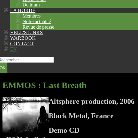
Delirium
LA HORDE
Membres
Notre actualité
Revue de presse
HELL'S LINKS
WARBOOK
CONTACT
EN
OK
EMMOS
: Last Breath
Altsphere production, 2006
Black Metal, France
Demo CD