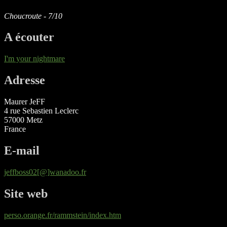
Choucroute - 7/10
A écouter
I'm your nightmare
Adresse
Maurer JeFF
4 rue Sebastien Leclerc
57000 Metz
France
E-mail
jeffboss02[@]wanadoo.fr
Site web
perso.orange.fr/rammstein/index.htm