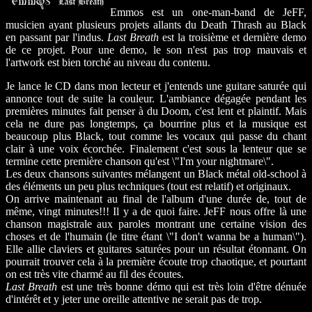
Emmos est un one-man-band de JeFF,
musicien ayant plusieurs projets allants du Death Thrash au Black
en passant par l'indus.
Last Breath
est la troisième et dernière demo
de ce projet. Pour une demo, le son n'est pas trop mauvais et
l'artwork est bien torché au niveau du contenu.
Je lance le CD dans mon lecteur et j'entends une guitare saturée qui
annonce tout de suite la couleur. L'ambiance dégagée pendant les
premières minutes fait penser à du Doom, c'est lent et plaintif. Mais
cela ne dure pas longtemps, ça bourrine plus et la musique est
beaucoup plus Black, tout comme les vocaux qui passe du chant
clair à une voix écorchée. Finalement c'est sous la lenteur que se
termine cette première chanson qu'est \"I'm your nightmare\".
Les deux chansons suivantes mélangent un Black métal old-school à
des éléments un peu plus techniques (tout est relatif) et originaux.
On arrive maintenant au final de l'album d'une durée de, tout de
même, vingt minutes!!! Il y a de quoi faire. JeFF nous offre là une
chanson magistrale aux paroles montrant une certaine vision des
choses et de l'humain (le titre étant \"I don't wanna be a human\").
Elle allie claviers et guitares saturées pour un résultat étonnant. On
pourrait trouver cela à la première écoute trop chaotique, et pourtant
on est très vite charmé au fil des écoutes.
Last Breath
est une très bonne démo qui est très loin d'être dénuée
d'intérêt et y jeter une oreille attentive ne serait pas de trop.