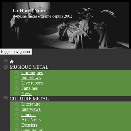
La Horde Noire
Webzine metal extrême depuis 2002
Toggle navigation
MUSIQUE METAL
Chroniques
Interviews
Live reports
Fanzines
News
CULTURE METAL
Littérature
Interviews
Cinéma
Arts Noirs
Dossiers
Gueularium