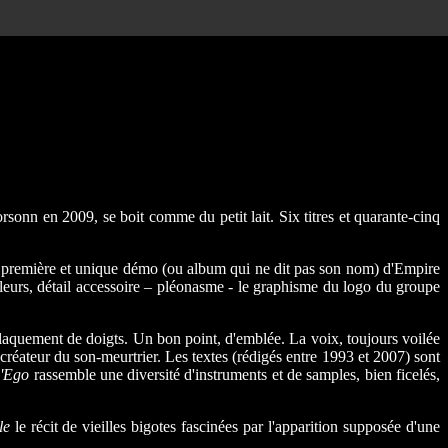
sonn en 2009, se boit comme du petit lait. Six titres et quarante-cinq
ette première et unique démo (ou album qui ne dit pas son nom) d'Empire
leurs, détail accessoire – pléonasme - le graphisme du logo du groupe
claquement de doigts. Un bon point, d'emblée. La voix, toujours voilée
 créateur du son-meurtrier. Les textes (rédigés entre 1993 et 2007) sont
l'Ego
rassemble une diversité d'instruments et de samples, bien ficelés,
le
le récit de vieilles bigotes fascinées par l'apparition supposée d'une