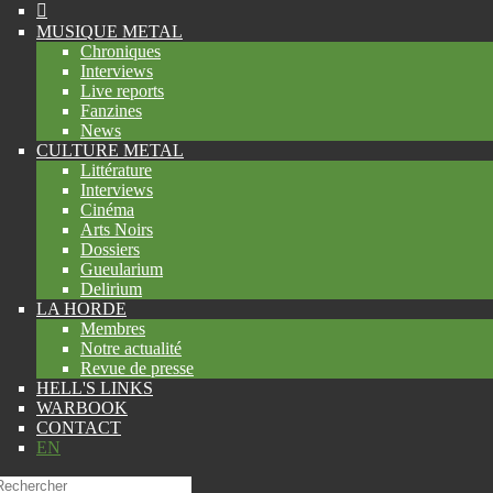
MUSIQUE METAL
Chroniques
Interviews
Live reports
Fanzines
News
CULTURE METAL
Littérature
Interviews
Cinéma
Arts Noirs
Dossiers
Gueularium
Delirium
LA HORDE
Membres
Notre actualité
Revue de presse
HELL'S LINKS
WARBOOK
CONTACT
EN