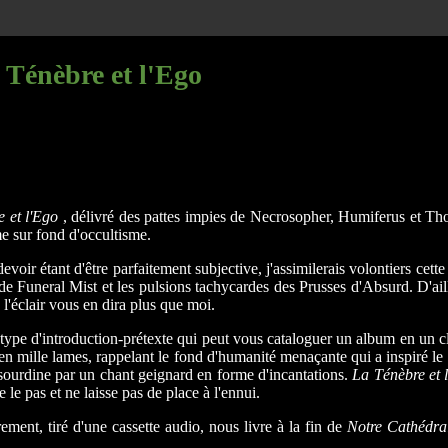
 Ténèbre et l'Ego
 et l'Ego
, délivré des pattes impies de Necrosopher, Humiferus et Thor
 sur fond d'occultisme.
devoir étant d'être parfaitement subjective, j'assimilerais volontiers c
 Funeral Mist et les pulsions tachycardes des Prusses d'Absurd. D'ail
 l'éclair vous en dira plus que moi.
 type d'introduction-prétexte qui peut vous cataloguer un album en un 
 en mille lames, rappelant le fond d'humanité menaçante qui a inspiré le
n sourdine par un chant geignard en forme d'incantations.
La Ténèbre et 
le pas et ne laisse pas de place à l'ennui.
ment, tiré d'une cassette audio, nous livre à la fin de
Notre Cathédra