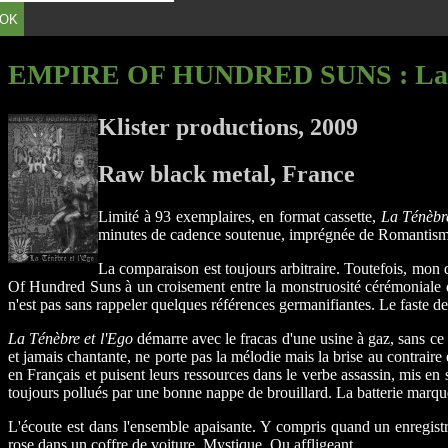
OK
EMPIRE OF HUNDRED SUNS
: La
Klister productions, 2009
Raw black metal, France
Limité à 93 exemplaires, en format cassette,
La Ténèbre
minutes de cadence soutenue, imprégnée de Romantisme
La comparaison est toujours arbitraire. Toutefois, mon 
Of Hundred Suns à un croisement entre la monstruosité cérémoniale de
n'est pas sans rappeler quelques références germanifiantes. Le faste de
La Ténèbre et l'Ego
démarre avec le fracas d'une usine à gaz, sans ce
et jamais chantante, ne porte pas la mélodie mais la brise au contraire
en Français et puisent leurs ressources dans le verbe assassin, mis e
toujours pollués par une bonne nappe de brouillard. La batterie marque 
L'écoute est dans l'ensemble apaisante. Y compris quand un enregistre
rose dans un coffre de voiture. Mystique. Ou affligeant.