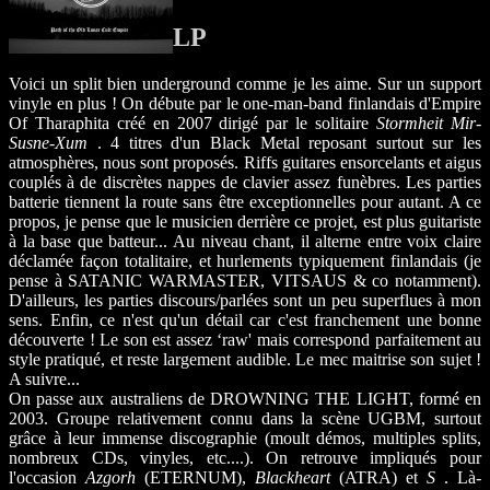
LP
Voici un split bien underground comme je les aime. Sur un support
vinyle en plus ! On débute par le one-man-band finlandais d'Empire
Of Tharaphita créé en 2007 dirigé par le solitaire
Stormheit Mir-
Susne-Xum
. 4 titres d'un Black Metal reposant surtout sur les
atmosphères, nous sont proposés. Riffs guitares ensorcelants et aigus
couplés à de discrètes nappes de clavier assez funèbres. Les parties
batterie tiennent la route sans être exceptionnelles pour autant. A ce
propos, je pense que le musicien derrière ce projet, est plus guitariste
à la base que batteur... Au niveau chant, il alterne entre voix claire
déclamée façon totalitaire, et hurlements typiquement finlandais (je
pense à SATANIC WARMASTER, VITSAUS & co notamment).
D'ailleurs, les parties discours/parlées sont un peu superflues à mon
sens. Enfin, ce n'est qu'un détail car c'est franchement une bonne
découverte ! Le son est assez ‘raw' mais correspond parfaitement au
style pratiqué, et reste largement audible. Le mec maitrise son sujet !
A suivre...
On passe aux australiens de DROWNING THE LIGHT, formé en
2003. Groupe relativement connu dans la scène UGBM, surtout
grâce à leur immense discographie (moult démos, multiples splits,
nombreux CDs, vinyles, etc....). On retrouve impliqués pour
l'occasion
Azgorh
(ETERNUM),
Blackheart
(ATRA) et
S
. Là-