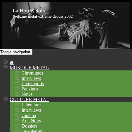
La Horde Noire
Webzine metal extrême depuis 2002
Toggle navigation
MUSIQUE METAL
Chroniques
Interviews
Live reports
Fanzines
News
CULTURE METAL
Littérature
Interviews
Cinéma
Arts Noirs
Dossiers
Gueularium