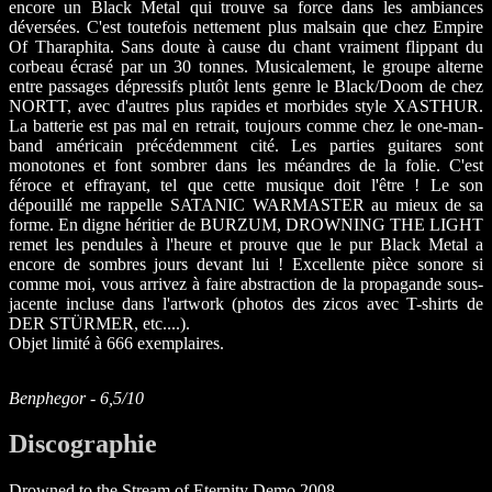
encore un Black Metal qui trouve sa force dans les ambiances
déversées. C'est toutefois nettement plus malsain que chez Empire
Of Tharaphita. Sans doute à cause du chant vraiment flippant du
corbeau écrasé par un 30 tonnes. Musicalement, le groupe alterne
entre passages dépressifs plutôt lents genre le Black/Doom de chez
NORTT, avec d'autres plus rapides et morbides style XASTHUR.
La batterie est pas mal en retrait, toujours comme chez le one-man-
band américain précédemment cité. Les parties guitares sont
monotones et font sombrer dans les méandres de la folie. C'est
féroce et effrayant, tel que cette musique doit l'être ! Le son
dépouillé me rappelle SATANIC WARMASTER au mieux de sa
forme. En digne héritier de BURZUM, DROWNING THE LIGHT
remet les pendules à l'heure et prouve que le pur Black Metal a
encore de sombres jours devant lui ! Excellente pièce sonore si
comme moi, vous arrivez à faire abstraction de la propagande sous-
jacente incluse dans l'artwork (photos des zicos avec T-shirts de
DER STÜRMER, etc....).
Objet limité à 666 exemplaires.
Benphegor - 6,5/10
Discographie
Drowned to the Stream of Eternity Demo 2008