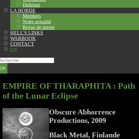
Delirium
LA HORDE
Membres
Notre actualité
Revue de presse
HELL'S LINKS
WARBOOK
CONTACT
EN
OK
EMPIRE OF THARAPHITA
: Path
of the Lunar Eclipse
Obscure Abhorrence
Productions, 2009
Black Metal, Finlande